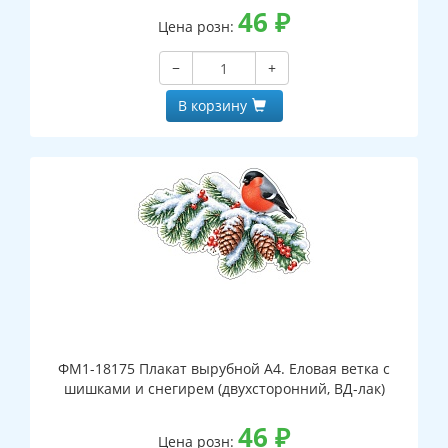
46
₽
Цена розн:
−
+
В корзину
ФМ1-18175 Плакат вырубной А4. Еловая ветка с
шишками и снегирем (двухсторонний, ВД-лак)
46
₽
Цена розн: