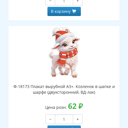
−
+
В корзину
Ф-18173 Плакат вырубной А3+. Козленок в шапке и
шарфе (двухсторонний, ВД-лак)
62
₽
Цена розн:
−
+