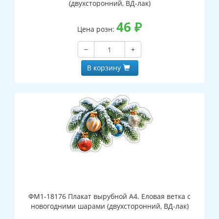
(двухсторонний, ВД-лак)
46
₽
Цена розн:
−
+
В корзину
ФМ1-18176 Плакат вырубной А4. Еловая ветка с
новогодними шарами (двухсторонний, ВД-лак)