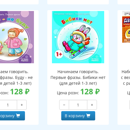
аем говорить.
Начинаем говорить.
Наб
фразы. Буду - не
Первые фразы. Бибики нет
с ве
ля детей 1-3 лет)
(для детей 1-3 лет)
с р
128
₽
128
₽
9
розн:
Цена розн:
Ц
з
+
−
+
корзину
В корзину