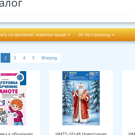
алог
ать по времени: новинки выше
36 На страницу
2
3
4
5
Вперед
овка к обучению
НМТ5-18148 Новогодние
НМ