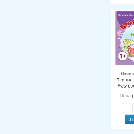
Начин
Первые 
буду (д
Цена 
−
В 