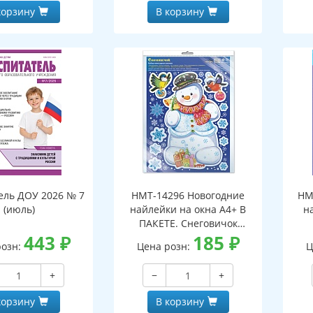
корзину
В корзину
ель ДОУ 2026 № 7
НМТ-14296 Новогодние
НМ
(июль)
найлейки на окна А4+ В
н
ПАКЕТЕ. Снеговичок
443
₽
(серебряная
185
₽
розн:
Цена розн:
Ц
металлизация,
многоразовые)
+
−
+
корзину
В корзину