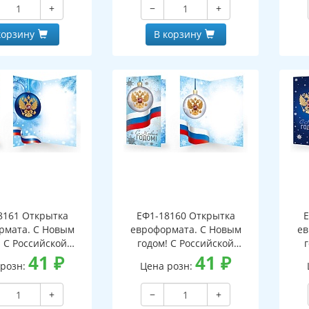
+
−
+
корзину
В корзину
8161 Открытка
ЕФ1-18160 Открытка
Е
рмата. С Новым
евроформата. С Новым
ев
! С Российской
годом! С Российской
кой. Без текста
41
₽
символикой. Без текста
41
₽
си
 розн:
Цена розн:
бряная фольга)
(серебряная фольга)
(
+
−
+