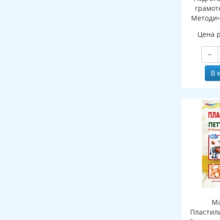
грамоте
Методич
рабочей 
Цена 
зву
−
В 
Ма
Пластил