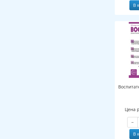
В 
Воспитат
Цена 
−
В 