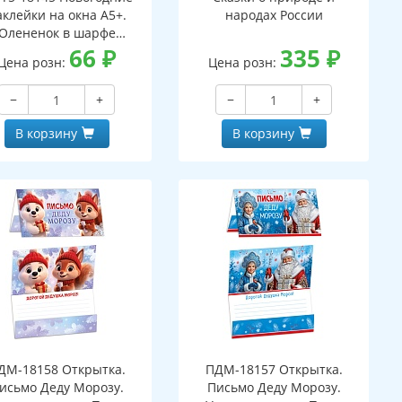
аклейки на окна А5+.
народах России
Олененок в шарфе
ухсторонние, видны с
66
₽
335
₽
Цена розн:
Цена розн:
обеих сторон,
многоразовые)
−
+
−
+
В корзину
В корзину
ДМ-18158 Открытка.
ПДМ-18157 Открытка.
исьмо Деду Морозу.
Письмо Деду Морозу.