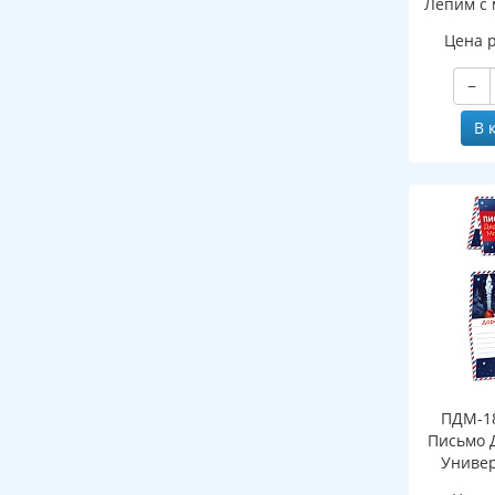
Лепим с 
Цена 
−
В 
ПДМ-18
Письмо 
Универ