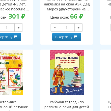
 детей 4-5 лет.
наклейки на окна А5+. Дед
н
еское пособие к
Мороз (двухсторонние,
тетради "Я узнаю
301
₽
видны с обеих сторон,
66
₽
(дв
розн:
Цена розн:
ки и буквы"
многоразовые)
+
−
+
корзину
В корзину
стерилка.
Рабочая тетрадь по
П
иновый петушок.
развитию речи для детей
П