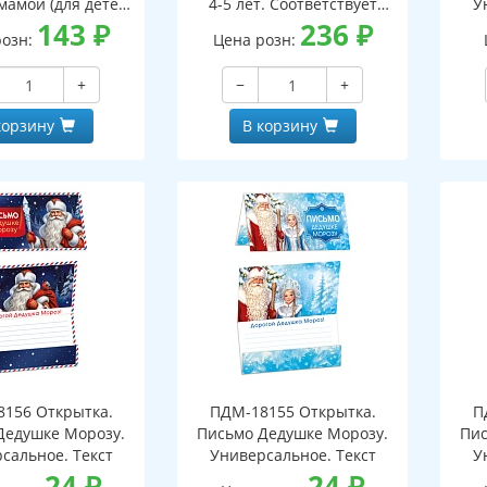
мамой (для детей
4-5 лет. Соответствует
У
5-7 лет)
143
₽
ФГОС ДО - 3-е изд испр.
236
₽
розн:
Цена розн:
+
−
+
корзину
В корзину
156 Открытка.
ПДМ-18155 Открытка.
П
Дедушке Морозу.
Письмо Дедушке Морозу.
Пис
сальное. Текст
Универсальное. Текст
У
24
₽
24
₽