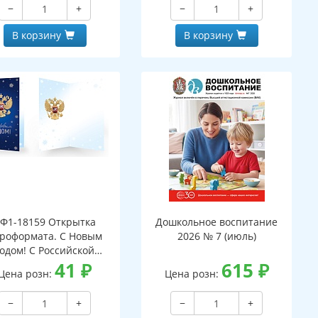
−
+
−
+
В корзину
В корзину
Ф1-18159 Открытка
Дошкольное воспитание
роформата. С Новым
2026 № 7 (июль)
годом! С Российской
мволикой. Без текста
41
₽
615
₽
Цена розн:
Цена розн:
серебряная фольга)
−
+
−
+