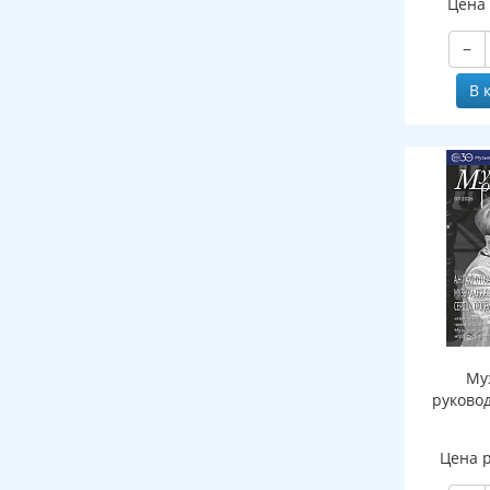
Цена
−
В 
Му
руково
Цена 