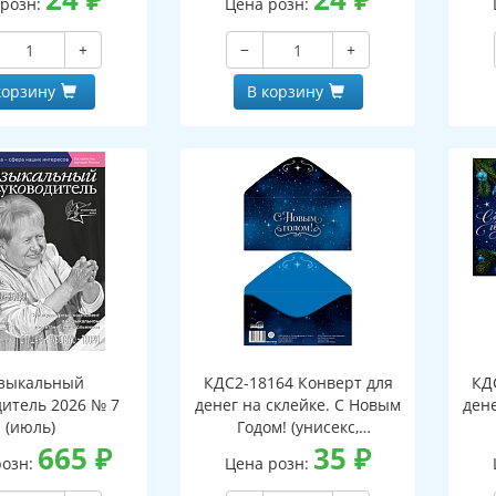
 розн:
Цена розн:
+
−
+
корзину
В корзину
зыкальный
КДС2-18164 Конверт для
КД
дитель 2026 № 7
денег на склейке. С Новым
дене
(июль)
Годом! (унисекс,
665
₽
серебряная фольга)
35
₽
розн:
Цена розн: