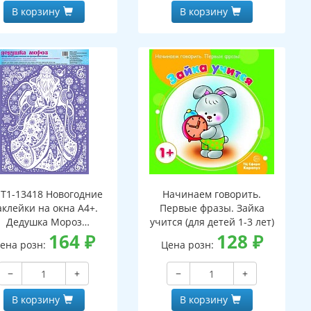
В корзину
В корзину
Т1-13418 Новогодние
Начинаем говорить.
аклейки на окна А4+.
Первые фразы. Зайка
Дедушка Мороз
учится (для детей 1-3 лет)
(пластизоль,
164
₽
128
₽
ена розн:
Цена розн:
многоразовые)
−
+
−
+
В корзину
В корзину