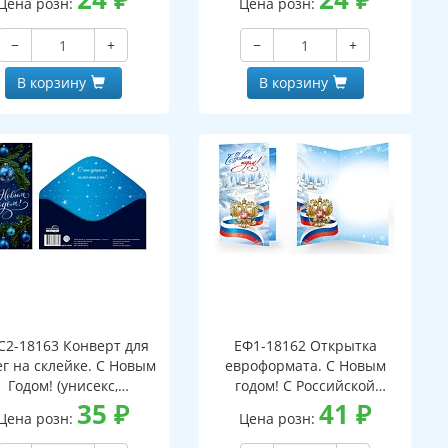
Цена розн:
Цена розн:
−
+
−
+
В корзину
В корзину
С2-18163 Конверт для
ЕФ1-18162 Открытка
г на склейке. С Новым
евроформата. С Новым
Годом! (унисекс,
годом! С Российской
серебряная фольга)
35
₽
символикой. Без текста
41
₽
Цена розн:
Цена розн:
(серебряная фольга)