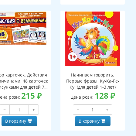
ор карточек. Действия
Начинаем говорить.
личинами. 48 карточек
Первые фразы. Ку-Ка-Ре-
исунками для детей 7-
Ку! (для детей 1-3 лет)
лет. 24 уравнения с
215
₽
128
₽
ена розн:
Цена розн:
аданиями на обороте
−
+
−
+
В корзину
В корзину