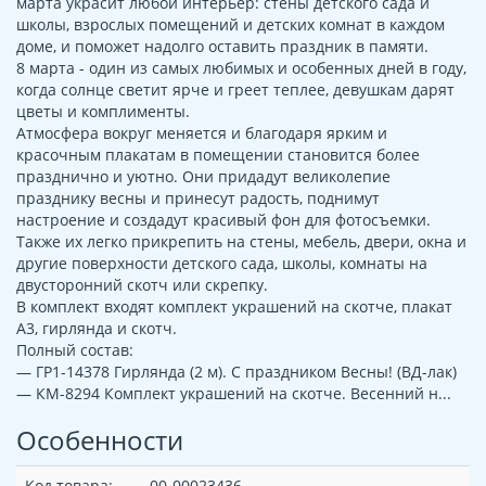
марта украсит любой интерьер: стены детского сада и
школы, взрослых помещений и детских комнат в каждом
доме, и поможет надолго оставить праздник в памяти.
8 марта - один из самых любимых и особенных дней в году,
когда солнце светит ярче и греет теплее, девушкам дарят
цветы и комплименты.
Атмосфера вокруг меняется и благодаря ярким и
красочным плакатам в помещении становится более
празднично и уютно. Они придадут великолепие
празднику весны и принесут радость, поднимут
настроение и создадут красивый фон для фотосъемки.
Также их легко прикрепить на стены, мебель, двери, окна и
другие поверхности детского сада, школы, комнаты на
двусторонний скотч или скрепку.
В комплект входят комплект украшений на скотче, плакат
А3, гирлянда и скотч.
Полный состав:
— ГР1-14378 Гирлянда (2 м). С праздником Весны! (ВД-лак)
— КМ-8294 Комплект украшений на скотче. Весенний н...
Особенности
Код товара:
00-00023436