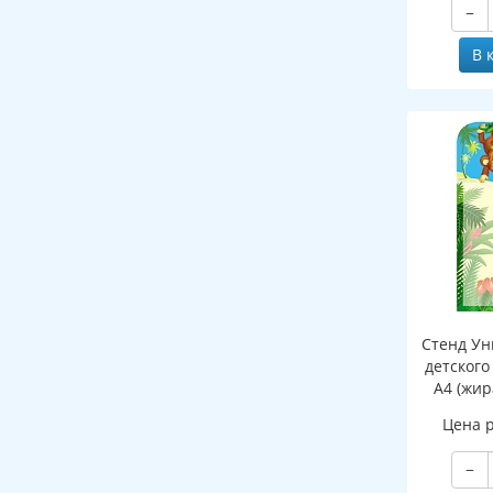
−
клапаном
В 
Стенд Ун
детского
А4 (жир
Цена 
−