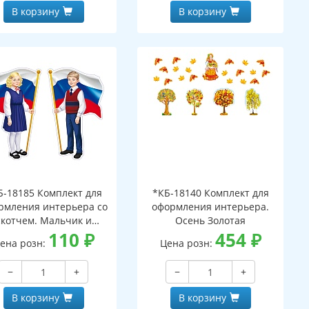
В корзину
В корзину
Б-18185 Комплект для
*КБ-18140 Комплект для
рмления интерьера со
оформления интерьера.
скотчем. Мальчик и
Осень Золотая
евочка с Российским
110
₽
454
₽
ена розн:
Цена розн:
лагом (2 плаката А4)
−
+
−
+
В корзину
В корзину