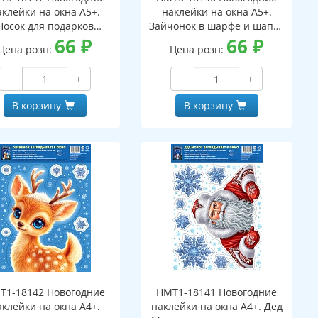
аклейки на окна А5+.
наклейки на окна А5+.
Носок для подарков
Зайчонок в шарфе и шапке
ухсторонние, видны с
66
₽
(двухсторонние, видны с
66
₽
Цена розн:
Цена розн:
обеих сторон,
обеих сторон,
многоразовые)
многоразовые)
−
+
−
+
В корзину
В корзину
Т1-18142 Новогодние
НМТ1-18141 Новогодние
аклейки на окна А4+.
наклейки на окна А4+. Дед