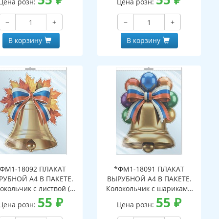
Цена розн:
Цена розн:
вроподвесом и клеевым
с европодвесом и клеевым
паном, двухсторонний,
клапаном, двухсторонний,
−
+
−
+
ВД-лак)
ВД-лак)
В корзину
В корзину
ФМ1-18092 ПЛАКАТ
*ФМ1-18091 ПЛАКАТ
РУБНОЙ А4 В ПАКЕТЕ.
ВЫРУБНОЙ А4 В ПАКЕТЕ.
окольчик с листвой (в
Колокольчик с шариками
ивидуальной упаковке,
55
₽
(в индивидуальной
55
₽
Цена розн:
Цена розн:
ухсторонний, ВД-лак)
упаковке, двухсторонний,
ВД-лак)