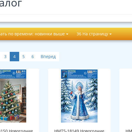
алог
ать по времени: новинки выше
36 На страницу
3
4
5
6
Вперед
150 Новогодние
НМТ5-18149 Новогодние
НМ