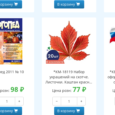
корзину
В корзину
пед 2011 № 10
*КМ-18119 Набор
*К
украшений на скотче.
офо
Листочки. Каштан красно-
98
₽
оранжевый (10 шт. в
77
₽
д
 розн:
Цена розн:
Ц
наборе, двухсторонний,
ф
ВД-лак)
+
−
+
корзину
В корзину