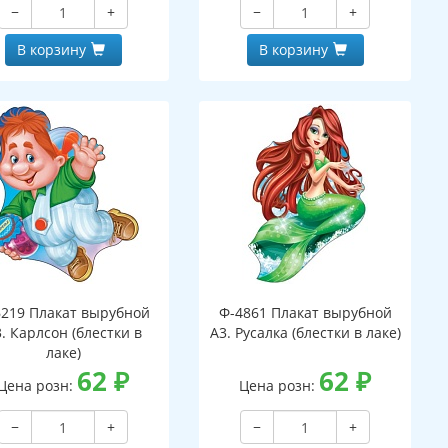
−
+
−
+
В корзину
В корзину
6219 Плакат вырубной
Ф-4861 Плакат вырубной
. Карлсон (блестки в
А3. Русалка (блестки в лаке)
лаке)
62
₽
62
₽
Цена розн:
Цена розн:
−
+
−
+