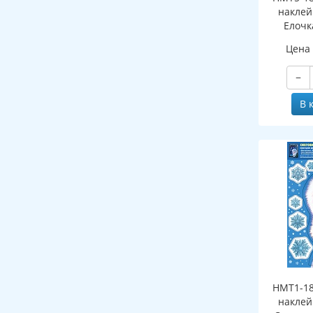
наклей
Елочк
(двухст
Цена
об
мно
−
В 
НМТ1-18
наклей