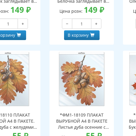
к заглядывает в
Белочка заглядывает в
Ол
двухсторонние,
149
₽
окно (двухсторонние,
149
₽
о
розн:
Цена розн:
Ц
с обеих сторон,
видны с обеих сторон,
в
горазовые)
многоразовые)
+
−
+
корзину
В корзину
18110 ПЛАКАТ
*ФМ1-18109 ПЛАКАТ
*
Й А4 В ПАКЕТЕ.
ВЫРУБНОЙ А4 В ПАКЕТЕ
ВЫ
дуба с желудями
Листья дуба осенние с
Бук
сенние (в
55
₽
желудями (в
55
₽
инд