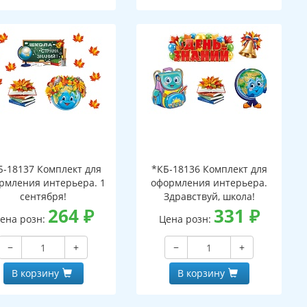
Б-18137 Комплект для
*КБ-18136 Комплект для
рмления интерьера. 1
оформления интерьера.
сентября!
Здравствуй, школа!
264
₽
331
₽
ена розн:
Цена розн:
−
+
−
+
В корзину
В корзину