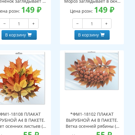
ененок заглядывает в
Мороз заглядывает в окно
кно (двухсторонние,
149
₽
(двухсторонние, видны с
149
₽
ена розн:
Цена розн:
идны с обеих сторон,
обеих сторон,
многоразовые)
многоразовые)
−
+
−
+
В корзину
В корзину
ФМ1-18108 ПЛАКАТ
*ФМ1-18102 ПЛАКАТ
РУБНОЙ А4 В ПАКЕТЕ.
ВЫРУБНОЙ А4 В ПАКЕТЕ.
ет осенних листьев (в
Ветка осенней рябины (в
ивидуальной упаковке,
55
₽
индивидуальной упаковке,
55
₽