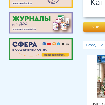
Кат
Сортиров
Назад
2
НМТ5-18