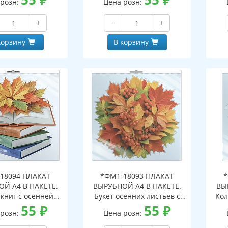
 розн:
Цена розн:
альной упаковке,
индивидуальной упаковке,
с е
двесом и клеевым
с европодвесом и клеевым
кла
+
−
+
, двухсторонний,
клапаном, двухсторонний,
ВД-лак)
ВД-лак)
корзину
В корзину
18094 ПЛАКАТ
*ФМ1-18093 ПЛАКАТ
*
Й А4 В ПАКЕТЕ.
ВЫРУБНОЙ А4 В ПАКЕТЕ.
ВЫ
 книг с осенней
Букет осенних листьев с
Кол
иствой (в
55
₽
рябиной (в
55
₽
инд
 розн:
Цена розн:
альной упаковке,
индивидуальной упаковке,
дв
двесом и клеевым
с европодвесом и клеевым