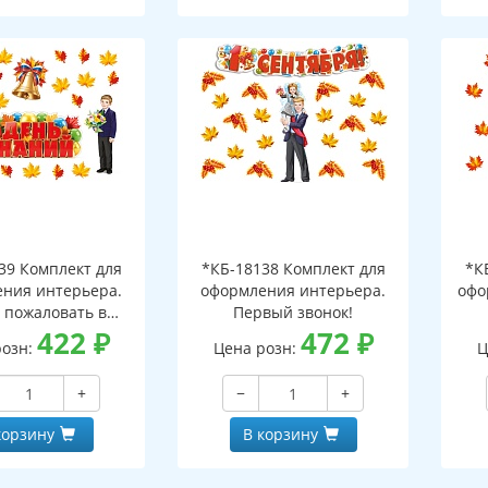
39 Комплект для
*КБ-18138 Комплект для
*К
ния интерьера.
оформления интерьера.
офо
 пожаловать в
Первый звонок!
ьную страну!
422
₽
472
₽
розн:
Цена розн:
Ц
+
−
+
корзину
В корзину