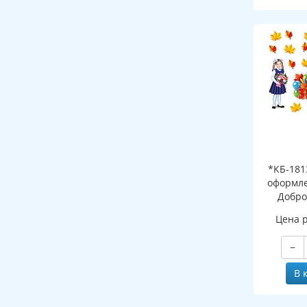
*КБ-181
оформле
Добро
школ
Цена 
−
В 