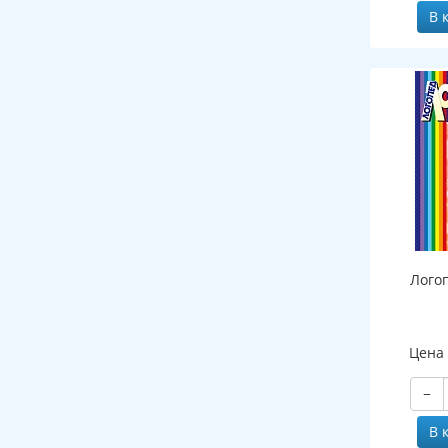
В 
Лого
Цена
−
В 