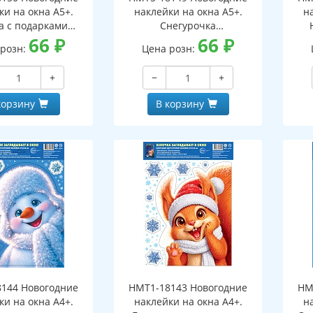
ки на окна А5+.
наклейки на окна А5+.
н
а с подарками
Снегурочка
оронние, видны с
66
₽
(двухсторонние, видны с
66
₽
(дв
 розн:
Цена розн:
еих сторон,
обеих сторон,
горазовые)
многоразовые)
+
−
+
корзину
В корзину
144 Новогодние
НМТ1-18143 Новогодние
НМ
ки на окна А4+.
наклейки на окна А4+.
н