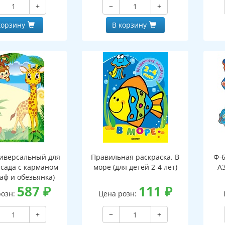
+
−
+
, двухсторонний,
клапаном, двухсторонний,
ВД-лак)
ВД-лак)
корзину
В корзину
иверсальный для
Правильная раскраска. В
Ф-
 сада с карманом
море (для детей 2-4 лет)
А3
аф и обезьянка)
587
₽
111
₽
розн:
Цена розн:
+
−
+