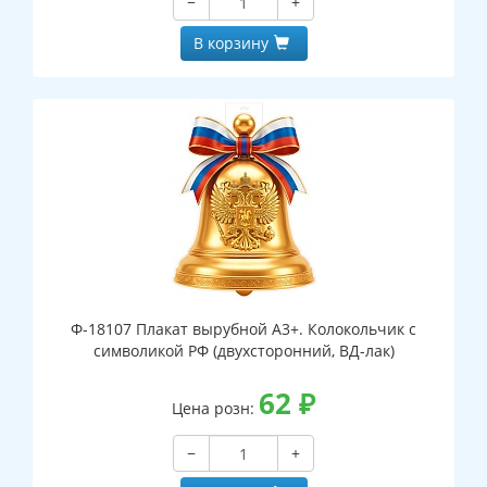
−
+
В корзину
Ф-18107 Плакат вырубной А3+. Колокольчик с
символикой РФ (двухсторонний, ВД-лак)
62
₽
Цена розн:
−
+