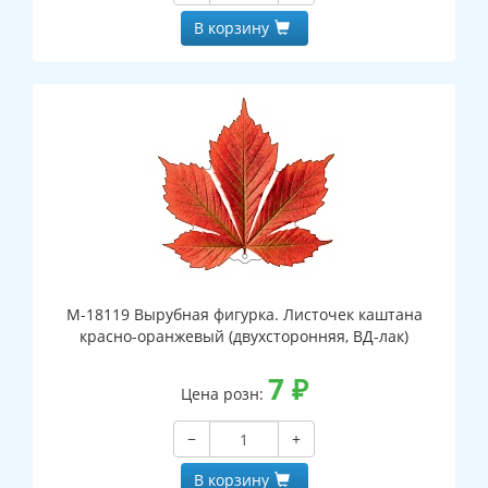
В корзину
М-18119 Вырубная фигурка. Листочек каштана
красно-оранжевый (двухсторонняя, ВД-лак)
7
₽
Цена розн:
−
+
В корзину