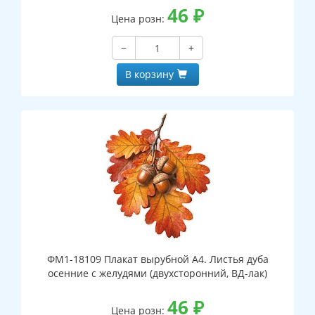
46
₽
Цена розн:
−
+
В корзину
ФМ1-18109 Плакат вырубной А4. Листья дуба
осенние с желудями (двухсторонний, ВД-лак)
46
₽
Цена розн: