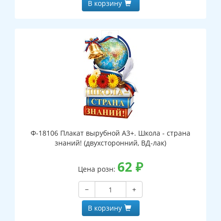
В корзину
Ф-18106 Плакат вырубной А3+. Школа - страна
знаний! (двухсторонний, ВД-лак)
62
₽
Цена розн:
−
+
В корзину