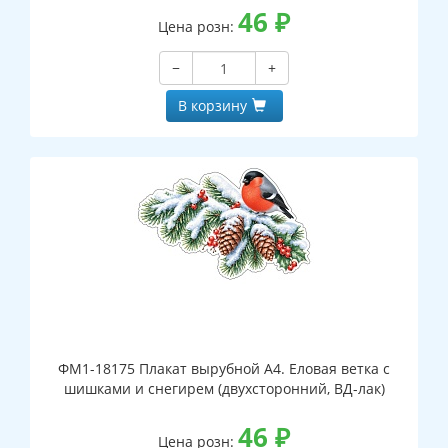
46
₽
Цена розн:
−
+
В корзину
ФМ1-18175 Плакат вырубной А4. Еловая ветка с
шишками и снегирем (двухсторонний, ВД-лак)
46
₽
Цена розн: