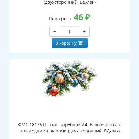
(двухсторонний, ВД-лак)
46
₽
Цена розн:
−
+
В корзину
ФМ1-18176 Плакат вырубной А4. Еловая ветка с
новогодними шарами (двухсторонний, ВД-лак)