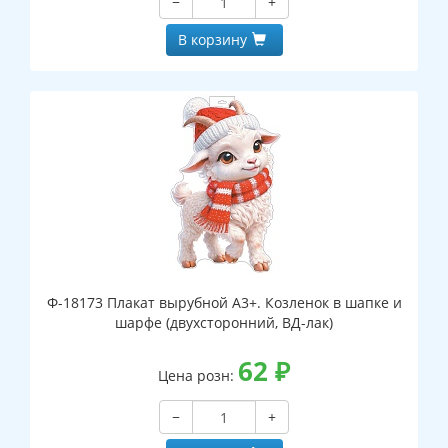
−
+
В корзину
Ф-18173 Плакат вырубной А3+. Козленок в шапке и
шарфе (двухсторонний, ВД-лак)
62
₽
Цена розн:
−
+