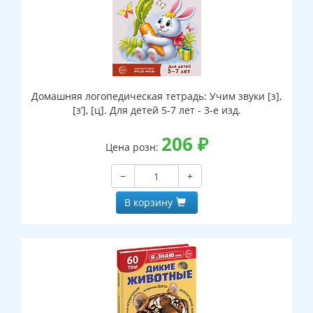
Домашняя логопедическая тетрадь: Учим звуки [з],
[з’], [ц]. Для детей 5-7 лет - 3-е изд.
206
₽
Цена розн:
−
+
В корзину