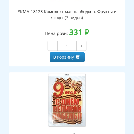
*КМА-18123 Комплект масок-ободков. Фрукты и
ягоды (7 видов)
331
₽
Цена розн:
−
+
В корзину