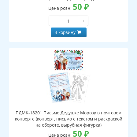
50
₽
Цена розн:
−
+
В корзину
ПДМК-18201 Письмо Дедушке Морозу в почтовом
конверте (конверт, письмо с текстом и раскраской
на обороте, вырубная фигурка)
50
₽
Цена розн: