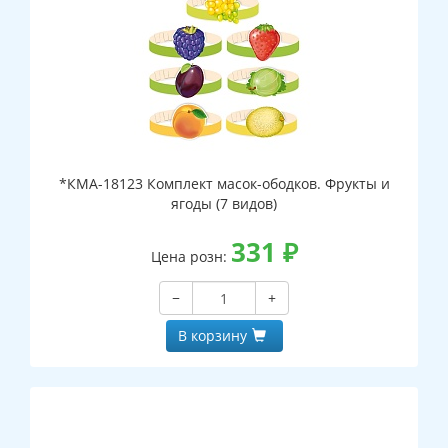
*КМА-18123 Комплект масок-ободков. Фрукты и
ягоды (7 видов)
331
₽
Цена розн:
−
+
В корзину