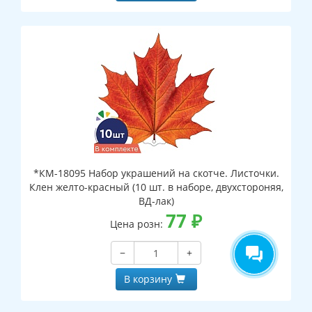
*КМ-18095 Набор украшений на скотче. Листочки.
Клен желто-красный (10 шт. в наборе, двухстороняя,
ВД-лак)
77
₽
Цена розн:
−
+
В корзину