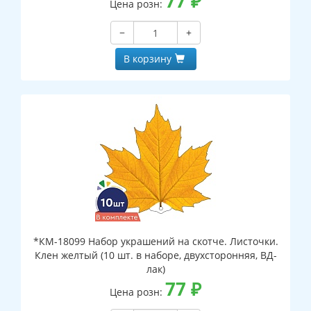
77
₽
Цена розн:
−
+
В корзину
*КМ-18099 Набор украшений на скотче. Листочки.
Клен желтый (10 шт. в наборе, двухсторонняя, ВД-
лак)
77
₽
Цена розн: