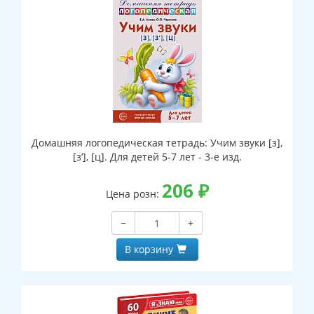
Домашняя логопедическая тетрадь: Учим звуки [з],
[з’], [ц]. Для детей 5-7 лет - 3-е изд.
206
₽
Цена розн:
−
+
В корзину