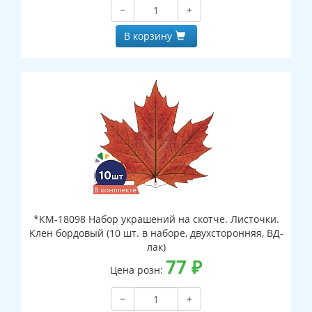
−
+
В корзину
*КМ-18098 Набор украшений на скотче. Листочки.
Клен бордовый (10 шт. в наборе, двухсторонняя, ВД-
лак)
77
₽
Цена розн:
−
+