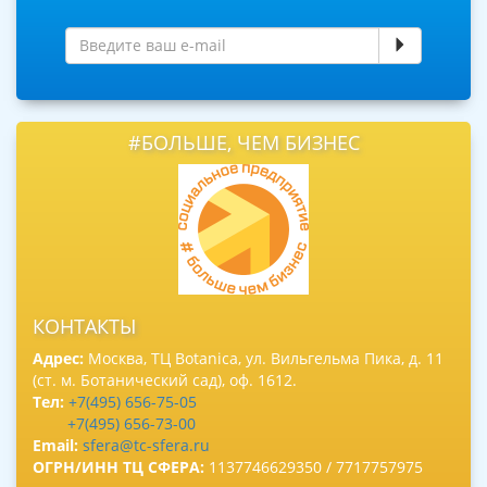
#БОЛЬШЕ, ЧЕМ БИЗНЕС
КОНТАКТЫ
Адрес:
Москва, ТЦ Botanica, ул. Вильгельма Пика, д. 11
(ст. м. Ботанический сад), оф. 1612.
Тел:
+7(495) 656-75-05
+7(495) 656-73-00
Email:
sfera@tc-sfera.ru
ОГРН/ИНН ТЦ СФЕРА:
1137746629350 / 7717757975