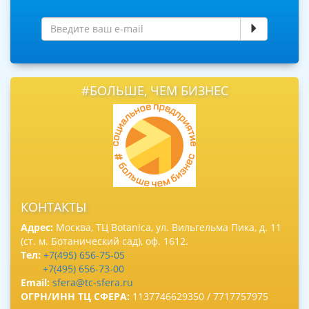
#БОЛЬШЕ, ЧЕМ БИЗНЕС
КОНТАКТЫ
Адрес:
Москва, ТЦ Botanica, ул. Вильгельма Пика, д. 11
(ст. м. Ботанический сад), оф. 1612.
Тел:
+7(495) 656-75-05
+7(495) 656-73-00
Email:
sfera@tc-sfera.ru
ОГРН/ИНН ТЦ СФЕРА:
1137746629350 / 7717757975