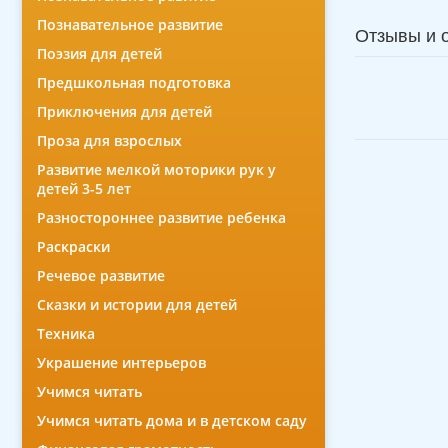
Познавательное развитие
Отзывы и 
Поэзия для детей
Предшкольная подготовка
Приключения для детей
Проза для взрослых
Развитие мелкой моторики рук у
детей 3-5 лет
Разностороннее развитие ребенка
Раскраски
Речевое развитие
Сказки и истории для детей
Техника
Украшение интерьеров
Учимся читать
Учимся читать дома и в детском саду