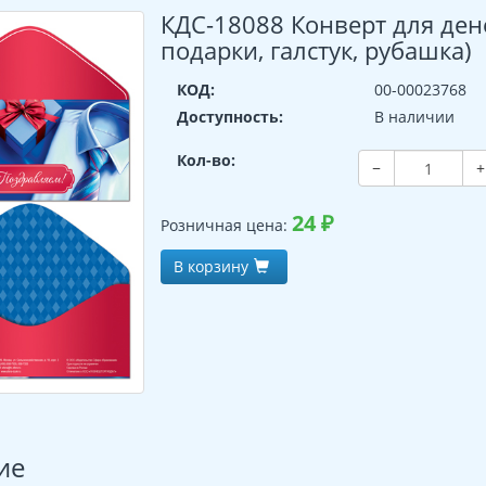
КДС-18088 Конверт для дене
подарки, галстук, рубашка)
КОД:
00-00023768
Доступность:
В наличии
Кол-во:
−
+
24
₽
Розничная цена:
В корзину
ие