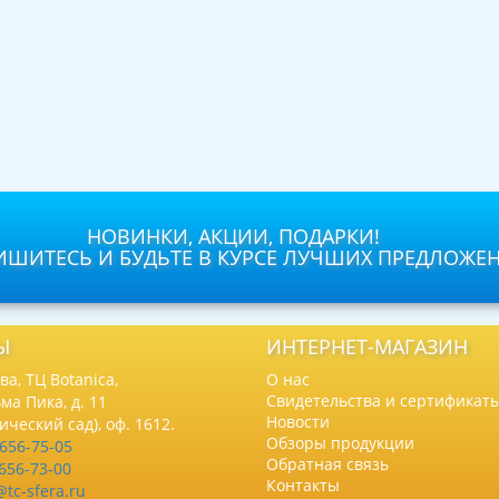
НОВИНКИ, АКЦИИ, ПОДАРКИ!
ШИТЕСЬ И БУДЬТЕ В КУРСЕ ЛУЧШИХ ПРЕДЛОЖЕ
Ы
ИНТЕРНЕТ-МАГАЗИН
а, ТЦ Botanica,
О нас
Свидетельства и сертификат
ма Пика, д. 11
Новости
нический сад), оф. 1612.
Обзоры продукции
 656-75-05
Обратная связь
 656-73-00
Контакты
@tc-sfera.ru