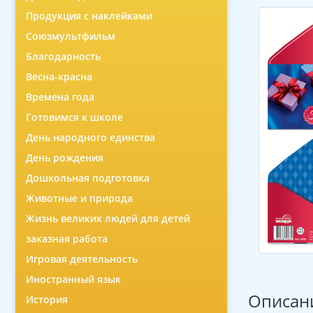
Продукция с наклейками
Союзмультфильм
Благодарность
Весна-красна
Времена года
Готовимся к школе
День народного единства
День рождения
Дошкольная подготовка
Животные и природа
Жизнь великих людей для детей
заказная работа
Игровая деятельность
Иностранный язык
Описан
История