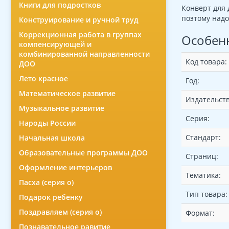
Книги для подростков
Конверт для 
поэтому надо
Конструирование и ручной труд
Коррекционная работа в группах
Особен
компенсирующей и
комбинированной направленности
Код товара:
ДОО
Лето красное
Год:
Математическое развитие
Издательств
Музыкальное развитие
Серия:
Народы России
Стандарт:
Начальная школа
Образовательные программы ДОО
Страниц:
Оформление интерьеров
Тематика:
Пасха (серия о)
Тип товара:
Подарок ребенку
Поздравляем (серия о)
Формат:
Познавательное равитие