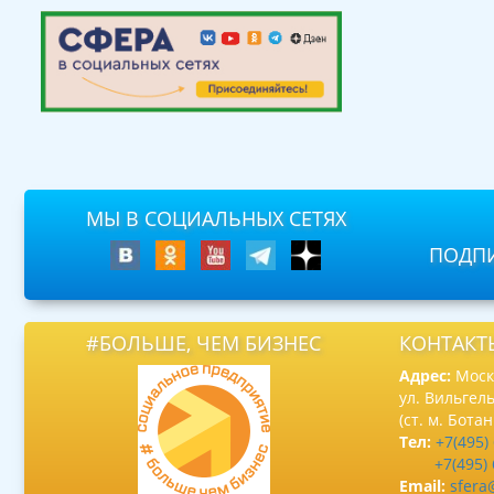
МЫ В СОЦИАЛЬНЫХ СЕТЯХ
ПОДПИ
#БОЛЬШЕ, ЧЕМ БИЗНЕС
КОНТАКТ
Адрес:
Москв
ул. Вильгель
(ст. м. Бота
Тел:
+7(495)
+7(495)
Email:
sfera