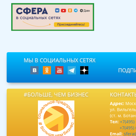
МЫ В СОЦИАЛЬНЫХ СЕТЯХ
ПОДПИ
#БОЛЬШЕ, ЧЕМ БИЗНЕС
КОНТАКТ
Адрес:
Москв
ул. Вильгель
(ст. м. Бота
Тел:
+7(495)
+7(495)
Email:
sfera