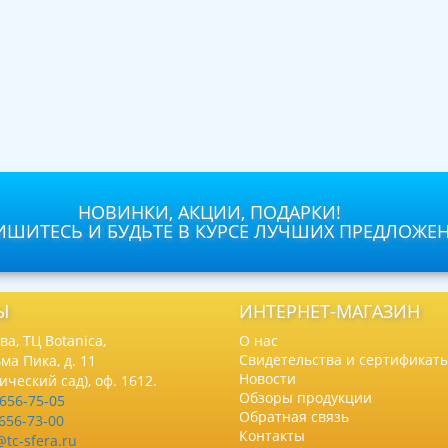
НОВИНКИ, АКЦИИ, ПОДАРКИ!
ШИТЕСЬ И БУДЬТЕ В КУРСЕ ЛУЧШИХ ПРЕДЛОЖЕ
Ы
ИНТЕРНЕТ-МАГАЗИН
а, ТЦ Botanica,
О нас
Свидетельства и сертификат
ма Пика, д. 11
Новости
нический сад), оф. 1612.
Обзоры продукции
 656-75-05
Обратная связь
 656-73-00
Контакты
@tc-sfera.ru