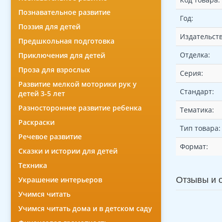
Познавательное развитие
Год:
Поэзия для детей
Издательств
Предшкольная подготовка
Отделка:
Приключения для детей
Проза для взрослых
Серия:
Развитие мелкой моторики рук у
Стандарт:
детей 3-5 лет
Разностороннее развитие ребенка
Тематика:
Раскраски
Тип товара:
Речевое развитие
Формат:
Сказки и истории для детей
Техника
Украшение интерьеров
Отзывы и 
Учимся читать
Учимся читать дома и в детском саду