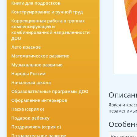
Книги для подростков
Конструирование и ручной труд
Коррекционная работа в группах
компенсирующей и
комбинированной направленности
ДОО
Лето красное
Математическое развитие
Музыкальное развитие
Народы России
Начальная школа
Образовательные программы ДОО
Описан
Оформление интерьеров
Яркая и крас
Пасха (серия о)
незаменимым 
Подарок ребенку
Особен
Поздравляем (серия о)
Познавательное равитие
Код товара: