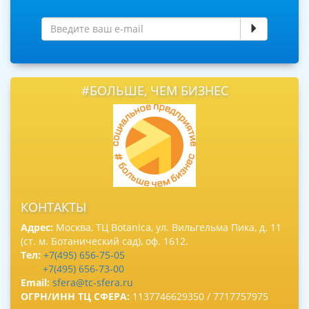
#БОЛЬШЕ, ЧЕМ БИЗНЕС
КОНТАКТЫ
Адрес:
Москва, ТЦ Botanica, ул. Вильгельма Пика, д. 11
(ст. м. Ботанический сад), оф. 1612.
Тел:
+7(495) 656-75-05
+7(495) 656-73-00
Email:
sfera@tc-sfera.ru
ОГРН/ИНН ТЦ СФЕРА:
1137746629350 / 7717757975