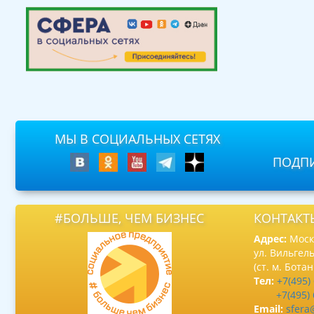
МЫ В СОЦИАЛЬНЫХ СЕТЯХ
ПОДПИ
#БОЛЬШЕ, ЧЕМ БИЗНЕС
КОНТАКТ
Адрес:
Москв
ул. Вильгель
(ст. м. Бота
Тел:
+7(495)
+7(495)
Email:
sfera