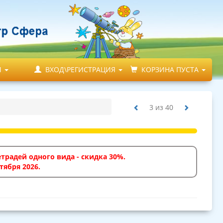
М
ВХОД\РЕГИСТРАЦИЯ
КОРЗИНА ПУСТА
3
из
40
традей одного вида - скидка 30%.
тября 2026.