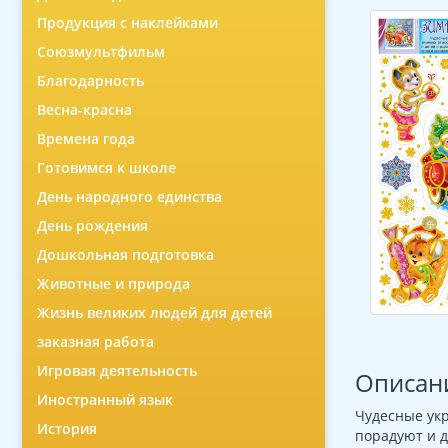
Продукция с наклейками
Союзмультфильм
Благодарность
Весна-красна
Времена года
Готовимся к школе
День народного единства
День рождения
Дошкольная подготовка
Животные и природа
Жизнь великих людей для детей
заказная работа
Игровая деятельность
Описан
Иностранный язык
Чудесные ук
История
порадуют и д