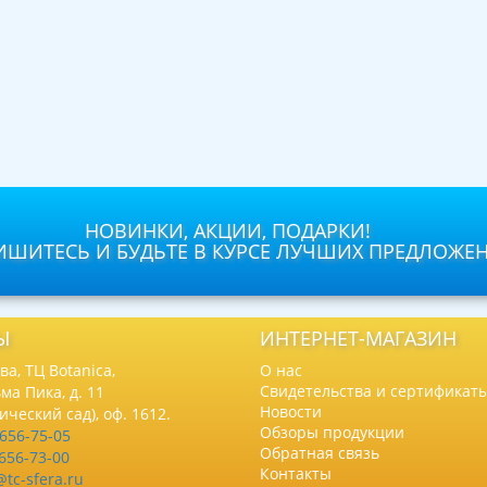
НОВИНКИ, АКЦИИ, ПОДАРКИ!
ШИТЕСЬ И БУДЬТЕ В КУРСЕ ЛУЧШИХ ПРЕДЛОЖЕ
Ы
ИНТЕРНЕТ-МАГАЗИН
а, ТЦ Botanica,
О нас
Свидетельства и сертификат
ма Пика, д. 11
Новости
нический сад), оф. 1612.
Обзоры продукции
 656-75-05
Обратная связь
 656-73-00
Контакты
@tc-sfera.ru