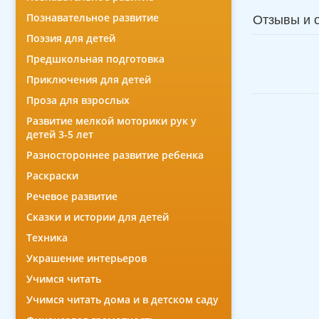
Познавательное развитие
Отзывы и 
Поэзия для детей
Предшкольная подготовка
Приключения для детей
Проза для взрослых
Развитие мелкой моторики рук у
детей 3-5 лет
Разностороннее развитие ребенка
Раскраски
Речевое развитие
Сказки и истории для детей
Техника
Украшение интерьеров
Учимся читать
Учимся читать дома и в детском саду