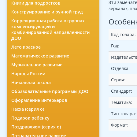
Эти замечате
Книги для подростков
зеркалах, пл
Конструирование и ручной труд
Особен
Коррекционная работа в группах
компенсирующей и
комбинированной направленности
Код товара:
ДОО
Год:
Лето красное
Математическое развитие
Издательств
Музыкальное развитие
Отделка:
Народы России
Серия:
Начальная школа
Стандарт:
Образовательные программы ДОО
Оформление интерьеров
Тематика:
Пасха (серия о)
Тип товара:
Подарок ребенку
Формат:
Поздравляем (серия о)
Познавательное равитие