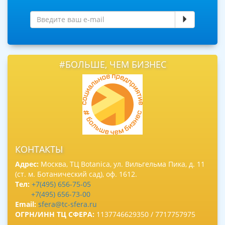
#БОЛЬШЕ, ЧЕМ БИЗНЕС
КОНТАКТЫ
Адрес:
Москва, ТЦ Botanica, ул. Вильгельма Пика, д. 11
(ст. м. Ботанический сад), оф. 1612.
Тел:
+7(495) 656-75-05
+7(495) 656-73-00
Email:
sfera@tc-sfera.ru
ОГРН/ИНН ТЦ СФЕРА:
1137746629350 / 7717757975