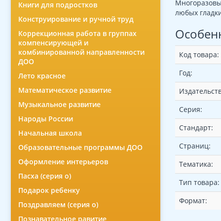
Многоразовые
Книги для подростков
любых гладки
Конструирование и ручной труд
Особен
Коррекционная работа в группах
компенсирующей и
комбинированной направленности
Код товара:
ДОО
Год:
Лето красное
Математическое развитие
Издательств
Музыкальное развитие
Серия:
Народы России
Стандарт:
Начальная школа
Страниц:
Образовательные программы ДОО
Оформление интерьеров
Тематика:
Пасха (серия о)
Тип товара:
Подарок ребенку
Формат:
Поздравляем (серия о)
Познавательное равитие