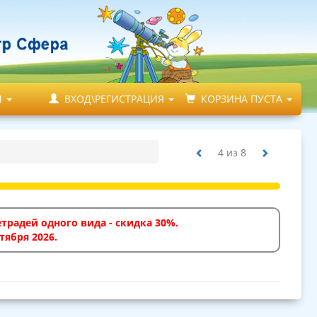
М
ВХОД\РЕГИСТРАЦИЯ
КОРЗИНА ПУСТА
4
из
8
традей одного вида - скидка 30%.
тября 2026.