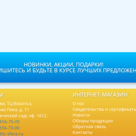
НОВИНКИ, АКЦИИ, ПОДАРКИ!
ШИТЕСЬ И БУДЬТЕ В КУРСЕ ЛУЧШИХ ПРЕДЛОЖЕ
Ы
ИНТЕРНЕТ-МАГАЗИН
а, ТЦ Botanica,
О нас
Свидетельства и сертификат
ма Пика, д. 11
Новости
нический сад), оф. 1612.
Обзоры продукции
 656-75-05
Обратная связь
 656-73-00
Контакты
@tc-sfera.ru