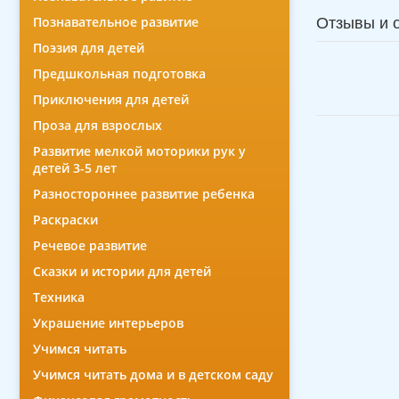
Познавательное развитие
Отзывы и 
Поэзия для детей
Предшкольная подготовка
Приключения для детей
Проза для взрослых
Развитие мелкой моторики рук у
детей 3-5 лет
Разностороннее развитие ребенка
Раскраски
Речевое развитие
Сказки и истории для детей
Техника
Украшение интерьеров
Учимся читать
Учимся читать дома и в детском саду