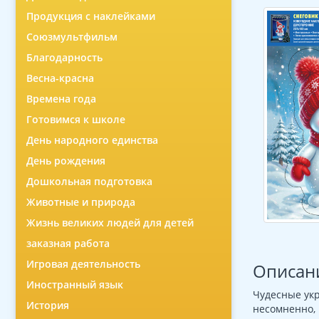
Продукция с наклейками
Союзмультфильм
Благодарность
Весна-красна
Времена года
Готовимся к школе
День народного единства
День рождения
Дошкольная подготовка
Животные и природа
Жизнь великих людей для детей
заказная работа
Игровая деятельность
Описан
Иностранный язык
Чудесные укр
История
несомненно, 