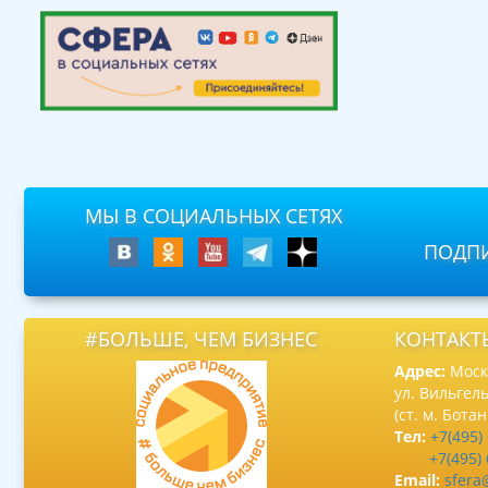
МЫ В СОЦИАЛЬНЫХ СЕТЯХ
ПОДПИ
#БОЛЬШЕ, ЧЕМ БИЗНЕС
КОНТАКТ
Адрес:
Москв
ул. Вильгель
(ст. м. Бота
Тел:
+7(495)
+7(495)
Email:
sfera