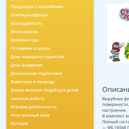
Продукция с наклейками
Союзмультфильм
Благодарность
Весна-красна
Времена года
Готовимся к школе
День народного единства
День рождения
Дошкольная подготовка
Животные и природа
Описан
Жизнь великих людей для детей
заказная работа
Вырубные фиг
поверхности,
Игровая деятельность
настроение.
Иностранный язык
В комплект в
Полный соста
История
— ФБ-16568 П