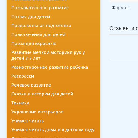
Познавательное развитие
Формат:
Поэзия для детей
Предшкольная подготовка
Отзывы и 
Приключения для детей
Проза для взрослых
Развитие мелкой моторики рук у
детей 3-5 лет
Разностороннее развитие ребенка
Раскраски
Речевое развитие
Сказки и истории для детей
Техника
Украшение интерьеров
Учимся читать
Учимся читать дома и в детском саду