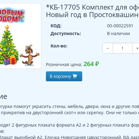
*КБ-17705 Комплект для оф
Новый год в Простоквашино 
КОД:
00-00022591
Доступность:
В наличии
Кол-во:
−
+
264
₽
Розничная цена:
В корзину
ие
урки помогут украсить стены, мебель, двери, окна и другие по
 прикрепив на двусторонний скотч или скрепку. Они не тольк
ходят 2 фигурных плаката формата А2 и 2 фигурных плаката фор
в:
лакат вырубной А2. Елочка Новогодняя (двухсторонний, ВД-лак)