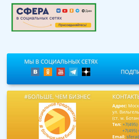
МЫ В СОЦИАЛЬНЫХ СЕТЯХ
ПОДПИ
#БОЛЬШЕ, ЧЕМ БИЗНЕС
КОНТАКТ
Адрес:
Москв
ул. Вильгель
(ст. м. Бота
Тел:
+7(495)
+7(495)
Email:
sfera