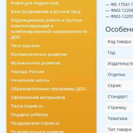
Книги для подростков
— ФБ-17541 П
— ФМ2-12208 
Конструирование и ручной труд
— ФМ2-12209 
Коррекционная работа в группах
компенсирующей и
Особен
комбинированной направленности
ДОО
Код товара:
Лето красное
Год:
Математическое развитие
Музыкальное развитие
Издательств
Народы России
Отделка:
Начальная школа
Серия:
Образовательные программы ДОО
Стандарт:
Оформление интерьеров
Пасха (серия о)
Страниц:
Подарок ребенку
Тематика:
Поздравляем (серия о)
Тип товара:
Познавательное равитие