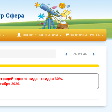
М
ВХОД\РЕГИСТРАЦИЯ
КОРЗИНА ПУСТА
26
из
46
традей одного вида - скидка 30%.
тября 2026.