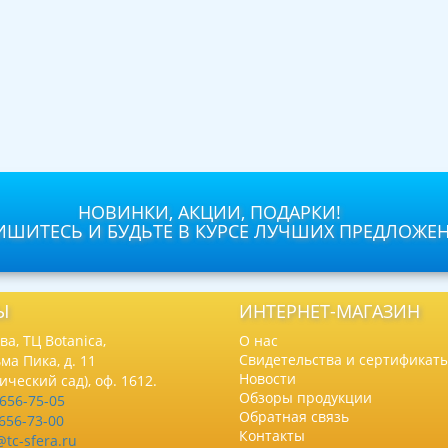
НОВИНКИ, АКЦИИ, ПОДАРКИ!
ШИТЕСЬ И БУДЬТЕ В КУРСЕ ЛУЧШИХ ПРЕДЛОЖЕ
Ы
ИНТЕРНЕТ-МАГАЗИН
а, ТЦ Botanica,
О нас
Свидетельства и сертификат
ма Пика, д. 11
Новости
нический сад), оф. 1612.
Обзоры продукции
 656-75-05
Обратная связь
 656-73-00
Контакты
@tc-sfera.ru