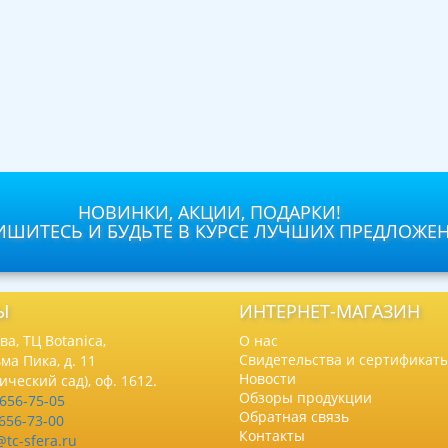
НОВИНКИ, АКЦИИ, ПОДАРКИ!
ШИТЕСЬ И БУДЬТЕ В КУРСЕ ЛУЧШИХ ПРЕДЛОЖЕ
Ы
ИНТЕРНЕТ-МАГАЗИН
а, ТЦ Botanica,
О нас
Свидетельства и сертификат
ма Пика, д. 11
Новости
нический сад), оф. 1612.
Обзоры продукции
 656-75-05
Обратная связь
 656-73-00
Контакты
@tc-sfera.ru