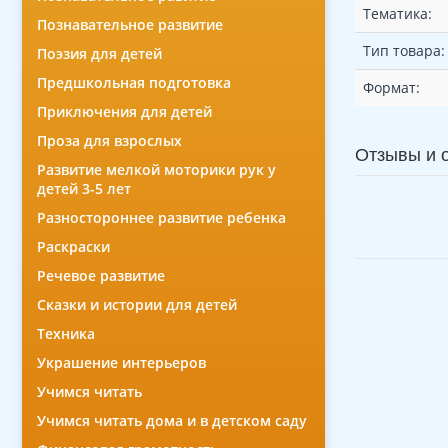
Тематика:
Познавательное развитие
Тип товара:
Поэзия для детей
Предшкольная подготовка
Формат:
Приключения для детей
Проза для взрослых
Отзывы и 
Развитие мелкой моторики рук у
детей 3-5 лет
Разностороннее развитие ребенка
Раскраски
Речевое развитие
Сказки и истории для детей
Техника
Украшение интерьеров
Учимся читать
Учимся читать дома и в детском саду