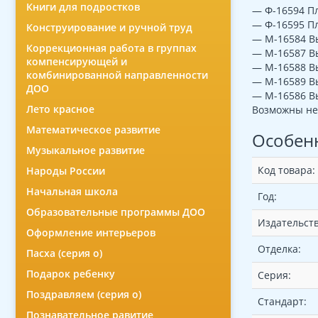
Книги для подростков
— Ф-16594 Пл
— Ф-16595 Пл
Конструирование и ручной труд
— М-16584 Вы
Коррекционная работа в группах
— М-16587 Вы
компенсирующей и
— М-16588 Вы
комбинированной направленности
— М-16589 Вы
ДОО
— М-16586 Вы
Лето красное
Возможны не
Математическое развитие
Особен
Музыкальное развитие
Код товара:
Народы России
Начальная школа
Год:
Образовательные программы ДОО
Издательств
Оформление интерьеров
Отделка:
Пасха (серия о)
Подарок ребенку
Серия:
Поздравляем (серия о)
Стандарт:
Познавательное равитие