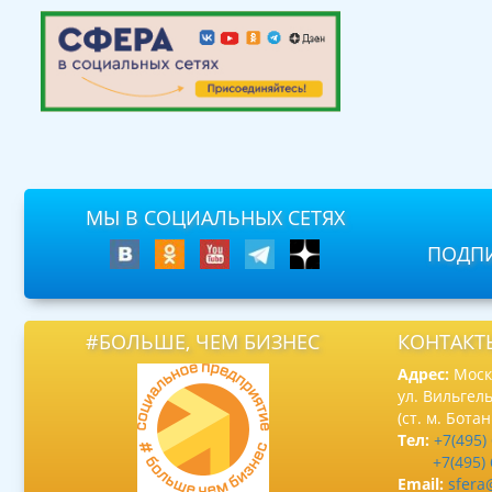
МЫ В СОЦИАЛЬНЫХ СЕТЯХ
ПОДПИ
#БОЛЬШЕ, ЧЕМ БИЗНЕС
КОНТАКТ
Адрес:
Москв
ул. Вильгель
(ст. м. Бота
Тел:
+7(495)
+7(495)
Email:
sfera