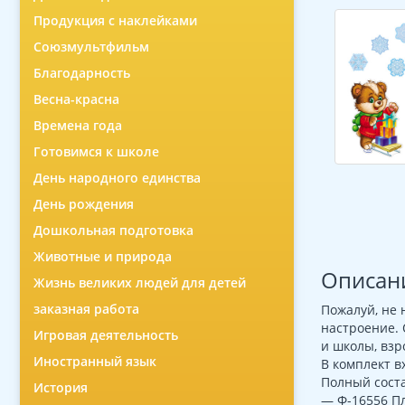
Продукция с наклейками
Союзмультфильм
Благодарность
Весна-красна
Времена года
Готовимся к школе
День народного единства
День рождения
Дошкольная подготовка
Животные и природа
Описан
Жизнь великих людей для детей
заказная работа
Пожалуй, не 
настроение. 
Игровая деятельность
и школы, взр
Иностранный язык
В комплект в
Полный соста
История
— Ф-16556 Пл