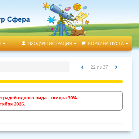
М
ВХОД\РЕГИСТРАЦИЯ
КОРЗИНА ПУСТА
22
из
37
традей одного вида - скидка 30%.
тября 2026.