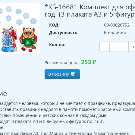
*КБ-16681 Комплект для о
год! (3 плаката А3 и 5 фигур
КОД:
00-00020752
Доступность:
В наличии
Кол-во:
−
+
253
₽
Розничная цена:
В корзину
ие
найдется человека, который не мечтает о празднике, предвкуша
Оставить праздник надолго в памяти поможет красочный компле
ослых помещений и детских комнат в каждом доме.
ходят 3 плаката А3 и 5 вырубных фигурок по 2 шт.
в:
акат вырубной А3. Дед Мороз и Снегурочка (двухсторонний);