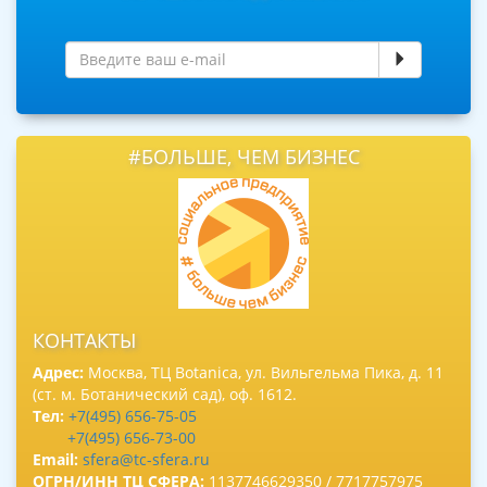
#БОЛЬШЕ, ЧЕМ БИЗНЕС
КОНТАКТЫ
Адрес:
Москва, ТЦ Botanica, ул. Вильгельма Пика, д. 11
(ст. м. Ботанический сад), оф. 1612.
Тел:
+7(495) 656-75-05
+7(495) 656-73-00
Email:
sfera@tc-sfera.ru
ОГРН/ИНН ТЦ СФЕРА:
1137746629350 / 7717757975