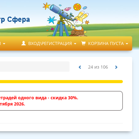
М
ВХОД\РЕГИСТРАЦИЯ
КОРЗИНА ПУСТА
24
из
106
традей одного вида - скидка 30%.
тября 2026.