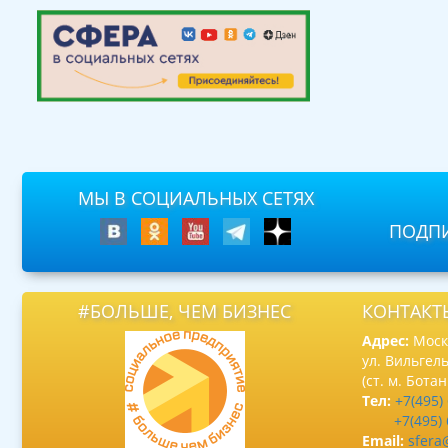
МЫ В СОЦИАЛЬНЫХ СЕТЯХ
ПОДПИ
#БОЛЬШЕ, ЧЕМ БИЗНЕС
КОНТАКТ
Адрес:
Москв
ул. Вильгель
(ст. м. Бота
Тел:
+7(495)
+7(495)
Email:
sfera