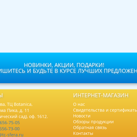
НОВИНКИ, АКЦИИ, ПОДАРКИ!
ШИТЕСЬ И БУДЬТЕ В КУРСЕ ЛУЧШИХ ПРЕДЛОЖЕ
Ы
ИНТЕРНЕТ-МАГАЗИН
а, ТЦ Botanica,
О нас
Свидетельства и сертификат
ма Пика, д. 11
Новости
нический сад), оф. 1612.
Обзоры продукции
 656-75-05
Обратная связь
 656-73-00
Контакты
@tc-sfera.ru