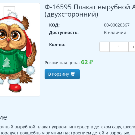
Ф-16595 Плакат вырубной А
(двухсторонний)
КОД:
00-00020367
Доступность:
В наличии
Кол-во:
−
+
62
₽
Розничная цена:
В корзину
ие
очный вырубной плакат украсит интерьер в детском саду, шко
 порадует волшебным зимним настроением детей и взрослых.