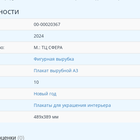
ности
00-00020367
2024
о:
М.: ТЦ СФЕРА
Фигурная вырубка
Плакат вырубной А3
10
Новый год
Плакаты для украшения интерьера
489х389 мм
оценки
(0)