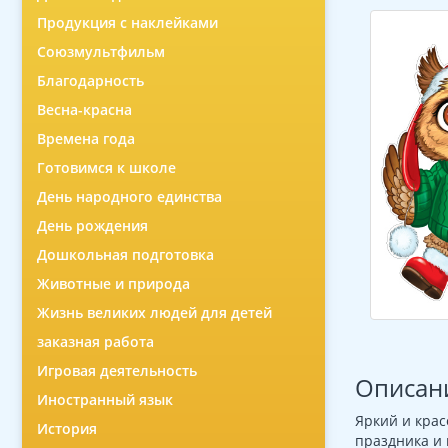
Продукция с наклейками
Союзмультфильм
Благодарность
Весна-красна
Времена года
Готовимся к школе
День народного единства
День рождения
Дошкольная подготовка
Животные и природа
Жизнь великих людей для детей
заказная работа
Игровая деятельность
Описан
Иностранный язык
Яркий и крас
История
праздника и