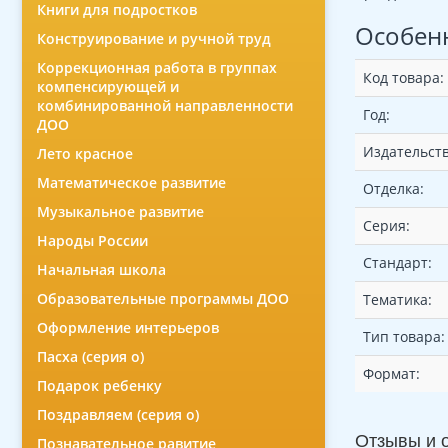
Книги для подростков
Особен
Конструирование и ручной труд
Коррекционная работа в группах
Код товара:
компенсирующей и
комбинированной направленности
Год:
ДОО
Издательств
Лето красное
Математическое развитие
Отделка:
Музыкальное развитие
Серия:
Народы России
Стандарт:
Начальная школа
Образовательные программы ДОО
Тематика:
Оформление интерьеров
Тип товара:
Пасха (серия о)
Формат:
Подарок ребенку
Поздравляем (серия о)
Отзывы и 
Познавательное равитие