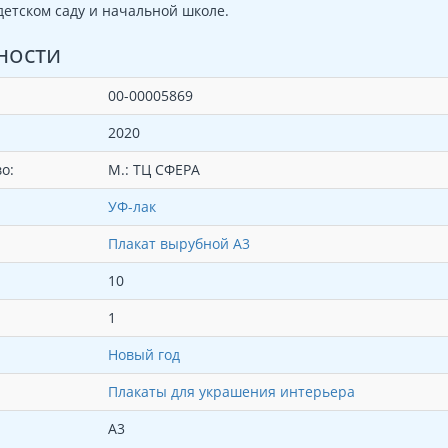
детском саду и начальной школе.
ности
00-00005869
2020
о:
М.: ТЦ СФЕРА
УФ-лак
Плакат вырубной А3
10
1
Новый год
Плакаты для украшения интерьера
А3