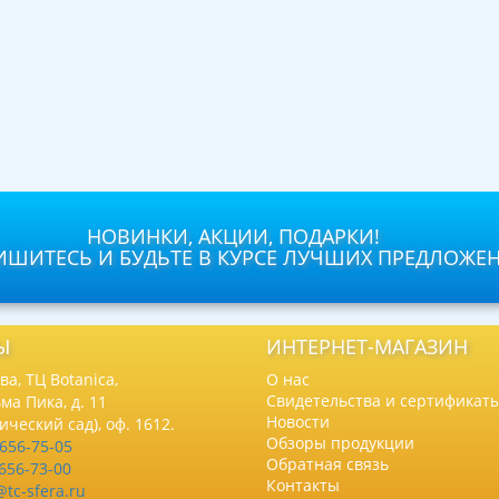
НОВИНКИ, АКЦИИ, ПОДАРКИ!
ШИТЕСЬ И БУДЬТЕ В КУРСЕ ЛУЧШИХ ПРЕДЛОЖЕ
Ы
ИНТЕРНЕТ-МАГАЗИН
а, ТЦ Botanica,
О нас
Свидетельства и сертификат
ма Пика, д. 11
Новости
нический сад), оф. 1612.
Обзоры продукции
 656-75-05
Обратная связь
 656-73-00
Контакты
@tc-sfera.ru