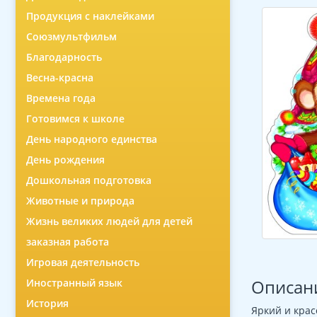
Продукция с наклейками
Союзмультфильм
Благодарность
Весна-красна
Времена года
Готовимся к школе
День народного единства
День рождения
Дошкольная подготовка
Животные и природа
Жизнь великих людей для детей
заказная работа
Игровая деятельность
Описан
Иностранный язык
История
Яркий и крас