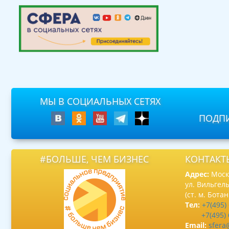
МЫ В СОЦИАЛЬНЫХ СЕТЯХ
ПОДПИ
#БОЛЬШЕ, ЧЕМ БИЗНЕС
КОНТАКТ
Адрес:
Москв
ул. Вильгель
(ст. м. Бота
Тел:
+7(495)
+7(495)
Email:
sfera