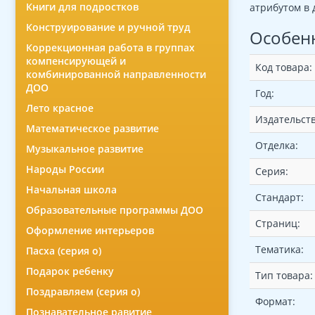
Книги для подростков
атрибутом в 
Конструирование и ручной труд
Особен
Коррекционная работа в группах
компенсирующей и
Код товара:
комбинированной направленности
ДОО
Год:
Лето красное
Издательств
Математическое развитие
Отделка:
Музыкальное развитие
Народы России
Серия:
Начальная школа
Стандарт:
Образовательные программы ДОО
Страниц:
Оформление интерьеров
Тематика:
Пасха (серия о)
Подарок ребенку
Тип товара:
Поздравляем (серия о)
Формат:
Познавательное равитие