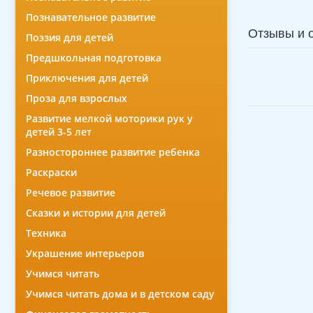
Познавательное развитие
Отзывы и 
Поэзия для детей
Предшкольная подготовка
Приключения для детей
Проза для взрослых
Развитие мелкой моторики рук у
детей 3-5 лет
Разностороннее развитие ребенка
Раскраски
Речевое развитие
Сказки и истории для детей
Техника
Украшение интерьеров
Учимся читать
Учимся читать дома и в детском саду