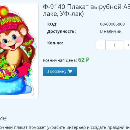
Ф-9140 Плакат вырубной А3
лаке, УФ-лак)
КОД:
00-00005869
Доступность:
В наличии
Кол-во:
−
+
62
₽
Розничная цена:
В корзину
ие
очный плакат поможет украсить интерьер и создать праздничн