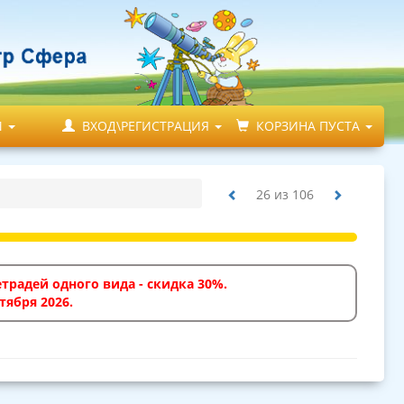
М
ВХОД\РЕГИСТРАЦИЯ
КОРЗИНА ПУСТА
26
из
106
традей одного вида - скидка 30%.
тября 2026.