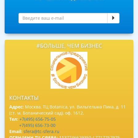
#БОЛЬШЕ, ЧЕМ БИЗНЕС
КОНТАКТЫ
Адрес:
Москва, ТЦ Botanica, ул. Вильгельма Пика, д. 11
(ст. м. Ботанический сад), оф. 1612.
Тел:
+7(495) 656-75-05
+7(495) 656-73-00
Email:
sfera@tc-sfera.ru
ОГРН/ИНН ТЦ СФЕРА:
1137746629350 / 7717757975