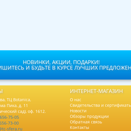
НОВИНКИ, АКЦИИ, ПОДАРКИ!
ШИТЕСЬ И БУДЬТЕ В КУРСЕ ЛУЧШИХ ПРЕДЛОЖЕ
Ы
ИНТЕРНЕТ-МАГАЗИН
а, ТЦ Botanica,
О нас
Свидетельства и сертификат
ма Пика, д. 11
Новости
нический сад), оф. 1612.
Обзоры продукции
 656-75-05
Обратная связь
 656-73-00
Контакты
@tc-sfera.ru