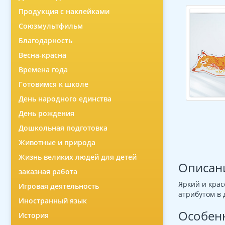
Продукция с наклейками
Союзмультфильм
Благодарность
Весна-красна
Времена года
Готовимся к школе
День народного единства
День рождения
Дошкольная подготовка
Животные и природа
Жизнь великих людей для детей
Описан
заказная работа
Яркий и крас
Игровая деятельность
атрибутом в 
Иностранный язык
Особен
История