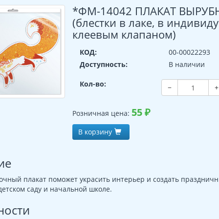
*ФМ-14042 ПЛАКАТ ВЫРУБН
(блестки в лаке, в индивид
клеевым клапаном)
КОД:
00-00022293
Доступность:
В наличии
Кол-во:
−
+
55
₽
Розничная цена:
В корзину
ие
очный плакат поможет украсить интерьер и создать праздничн
детском саду и начальной школе.
ности