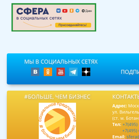
МЫ В СОЦИАЛЬНЫХ СЕТЯХ
ПОДПИ
#БОЛЬШЕ, ЧЕМ БИЗНЕС
КОНТАКТ
Адрес:
Москв
ул. Вильгель
(ст. м. Бота
Тел:
+7(495)
+7(495)
Email:
sfera