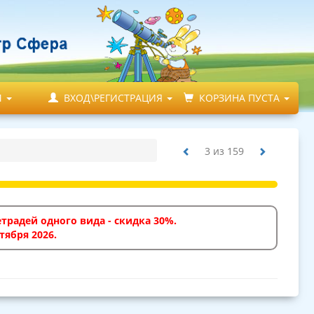
М
ВХОД\РЕГИСТРАЦИЯ
КОРЗИНА ПУСТА
3
из
159
традей одного вида - скидка 30%.
тября 2026.