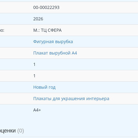
00-00022293
2026
о:
М.: ТЦ СФЕРА
Фигурная вырубка
Плакат вырубной А4
1
1
Новый год
Плакаты для украшения интерьера
А4+
оценки
(0)