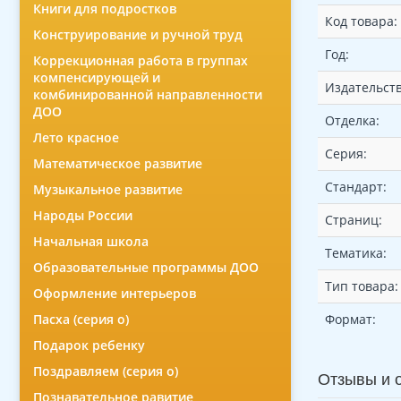
Книги для подростков
Код товара:
Конструирование и ручной труд
Год:
Коррекционная работа в группах
компенсирующей и
Издательств
комбинированной направленности
ДОО
Отделка:
Лето красное
Серия:
Математическое развитие
Стандарт:
Музыкальное развитие
Народы России
Страниц:
Начальная школа
Тематика:
Образовательные программы ДОО
Тип товара:
Оформление интерьеров
Пасха (серия о)
Формат:
Подарок ребенку
Поздравляем (серия о)
Отзывы и 
Познавательное равитие