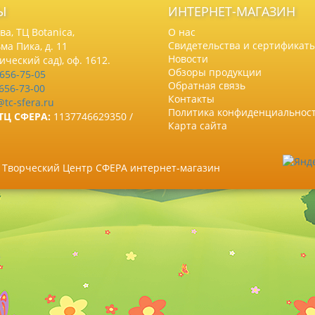
Ы
ИНТЕРНЕТ-МАГАЗИН
а, ТЦ Botanica,
О нас
Свидетельства и сертификат
ма Пика, д. 11
Новости
нический сад), оф. 1612.
Обзоры продукции
 656-75-05
Обратная связь
 656-73-00
Контакты
@tc-sfera.ru
Политика конфиденциальнос
ТЦ СФЕРА:
1137746629350 /
Карта сайта
6 Творческий Центр СФЕРА интернет-магазин