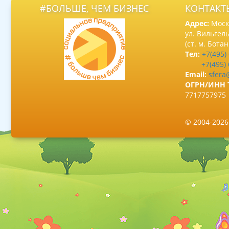
#БОЛЬШЕ, ЧЕМ БИЗНЕС
КОНТАКТ
Адрес:
Москв
ул. Вильгель
(ст. м. Бота
Тел:
+7(495)
+7(495)
Email:
sfera
ОГРН/ИНН 
7717757975
© 2004-202