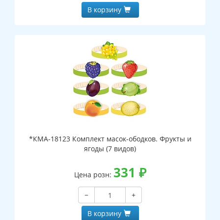
В корзину
*КМА-18123 Комплект масок-ободков. Фрукты и
ягоды (7 видов)
331
₽
Цена розн:
−
+
В корзину