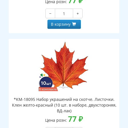
77
₽
Цена розн:
−
+
В корзину
*КМ-18095 Набор украшений на скотче. Листочки.
Клен желто-красный (10 шт. в наборе, двухстороняя,
ВД-лак)
77
₽
Цена розн: