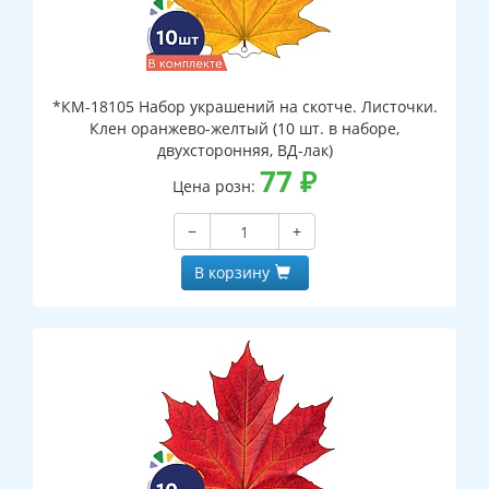
*КМ-18105 Набор украшений на скотче. Листочки.
Клен оранжево-желтый (10 шт. в наборе,
двухсторонняя, ВД-лак)
77
₽
Цена розн:
−
+
В корзину