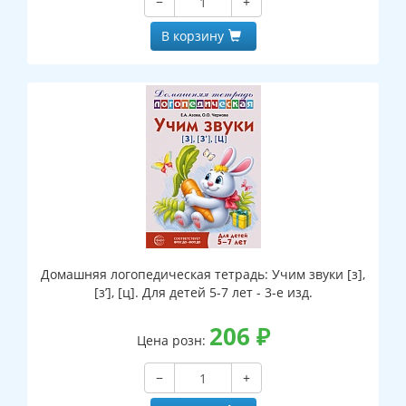
−
+
В корзину
Домашняя логопедическая тетрадь: Учим звуки [з],
[з’], [ц]. Для детей 5-7 лет - 3-е изд.
206
₽
Цена розн:
−
+