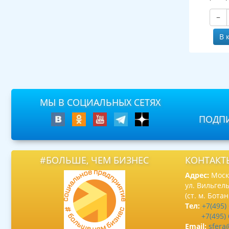
−
В 
МЫ В СОЦИАЛЬНЫХ СЕТЯХ
ПОДПИ
#БОЛЬШЕ, ЧЕМ БИЗНЕС
КОНТАКТ
Адрес:
Москв
ул. Вильгель
(ст. м. Бота
Тел:
+7(495)
+7(495)
Email:
sfera