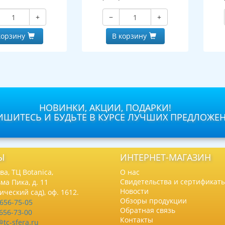
+
−
+
корзину
В корзину
НОВИНКИ, АКЦИИ, ПОДАРКИ!
ШИТЕСЬ И БУДЬТЕ В КУРСЕ ЛУЧШИХ ПРЕДЛОЖЕ
Ы
ИНТЕРНЕТ-МАГАЗИН
а, ТЦ Botanica,
О нас
Свидетельства и сертификат
ма Пика, д. 11
Новости
нический сад), оф. 1612.
Обзоры продукции
 656-75-05
Обратная связь
 656-73-00
Контакты
@tc-sfera.ru