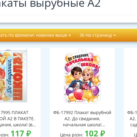
каты вырубные А2
ать по времени: новинки выше
36 На страницу
17995 ПЛАКАТ
ФБ-17992 Плакат вырубной
ФБ-1
Й А2 В ПАКЕТЕ.
А2. До свидания,
А2.
ания, школа! (в
начальная школа!
сад
аковке, ВД-лак)
117
₽
(двухсторонний, ВД-лак)
102
₽
розн:
Цена розн:
Ц