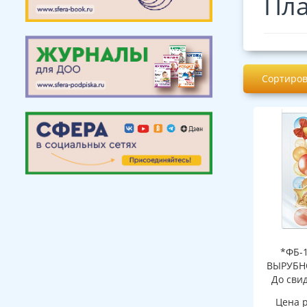
Пла
Сортиров
*ФБ-
ВЫРУБНО
До свид
инд. уп
Цена 