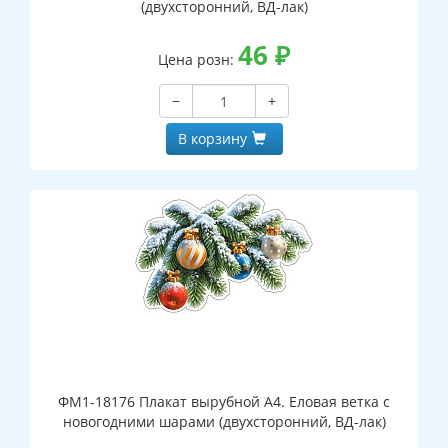
(двухсторонний, ВД-лак)
46
₽
Цена розн:
−
+
В корзину
ФМ1-18176 Плакат вырубной А4. Еловая ветка с
новогодними шарами (двухсторонний, ВД-лак)