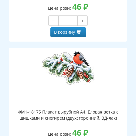
46
₽
Цена розн:
−
+
В корзину
ФМ1-18175 Плакат вырубной А4. Еловая ветка с
шишками и снегирем (двухсторонний, ВД-лак)
46
₽
Цена розн: