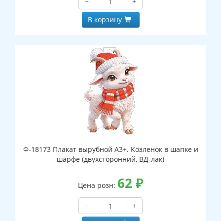
−
+
В корзину
Ф-18173 Плакат вырубной А3+. Козленок в шапке и
шарфе (двухсторонний, ВД-лак)
62
₽
Цена розн:
−
+