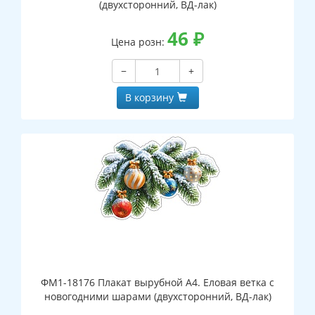
(двухсторонний, ВД-лак)
46
₽
Цена розн:
−
+
В корзину
ФМ1-18176 Плакат вырубной А4. Еловая ветка с
новогодними шарами (двухсторонний, ВД-лак)