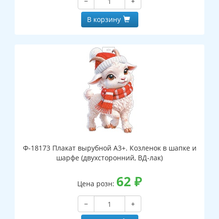
−
+
В корзину
Ф-18173 Плакат вырубной А3+. Козленок в шапке и
шарфе (двухсторонний, ВД-лак)
62
₽
Цена розн:
−
+