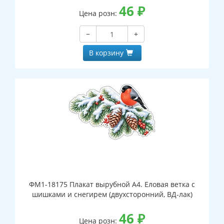
46
₽
Цена розн:
−
+
В корзину
ФМ1-18175 Плакат вырубной А4. Еловая ветка с
шишками и снегирем (двухсторонний, ВД-лак)
46
₽
Цена розн: