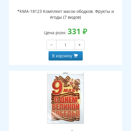
*КМА-18123 Комплект масок-ободков. Фрукты и
ягоды (7 видов)
331
₽
Цена розн:
−
+
В корзину