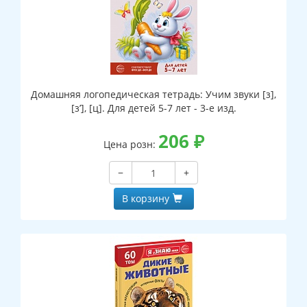
Домашняя логопедическая тетрадь: Учим звуки [з],
[з’], [ц]. Для детей 5-7 лет - 3-е изд.
206
₽
Цена розн:
−
+
В корзину