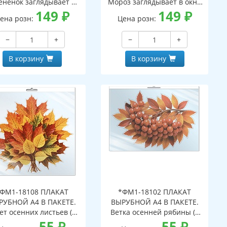
ененок заглядывает в
Мороз заглядывает в окно
кно (двухсторонние,
149
₽
(двухсторонние, видны с
149
₽
ена розн:
Цена розн:
идны с обеих сторон,
обеих сторон,
многоразовые)
многоразовые)
−
+
−
+
В корзину
В корзину
ФМ1-18108 ПЛАКАТ
*ФМ1-18102 ПЛАКАТ
РУБНОЙ А4 В ПАКЕТЕ.
ВЫРУБНОЙ А4 В ПАКЕТЕ.
ет осенних листьев (в
Ветка осенней рябины (в
ивидуальной упаковке,
55
₽
индивидуальной упаковке,
55
₽