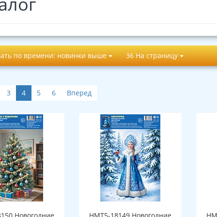
алог
ать по времени: новинки выше
36 На страницу
3
4
5
6
Вперед
150 Новогодние
НМТ5-18149 Новогодние
НМ