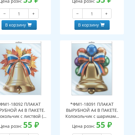
Цена розн:
Цена розн:
вроподвесом и клеевым
с европодвесом и клеевым
паном, двухсторонний,
клапаном, двухсторонний,
−
+
−
+
ВД-лак)
ВД-лак)
В корзину
В корзину
ФМ1-18092 ПЛАКАТ
*ФМ1-18091 ПЛАКАТ
РУБНОЙ А4 В ПАКЕТЕ.
ВЫРУБНОЙ А4 В ПАКЕТЕ.
окольчик с листвой (в
Колокольчик с шариками
ивидуальной упаковке,
55
₽
(в индивидуальной
55
₽
Цена розн:
Цена розн:
ухсторонний, ВД-лак)
упаковке, двухсторонний,
ВД-лак)