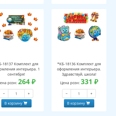
Б-18137 Комплект для
*КБ-18136 Комплект для
рмления интерьера. 1
оформления интерьера.
сентября!
Здравствуй, школа!
264
₽
331
₽
ена розн:
Цена розн:
−
+
−
+
В корзину
В корзину