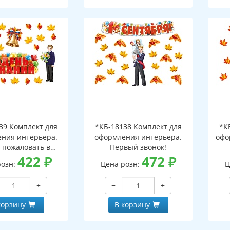
39 Комплект для
*КБ-18138 Комплект для
*К
ния интерьера.
оформления интерьера.
офо
 пожаловать в
Первый звонок!
ьную страну!
422
₽
472
₽
розн:
Цена розн:
Ц
+
−
+
корзину
В корзину