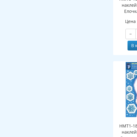
наклей
Елочк
(двухст
Цена
об
мно
−
В 
НМТ1-18
наклей