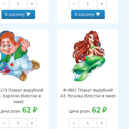
−
+
−
+
В корзину
В корзину
6219 Плакат вырубной
Ф-4861 Плакат вырубной
. Карлсон (блестки в
А3. Русалка (блестки в лаке)
лаке)
62
₽
62
₽
Цена розн:
Цена розн:
−
+
−
+