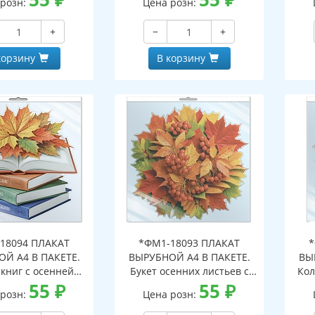
 розн:
Цена розн:
альной упаковке,
индивидуальной упаковке,
с е
двесом и клеевым
с европодвесом и клеевым
кла
+
−
+
, двухсторонний,
клапаном, двухсторонний,
ВД-лак)
ВД-лак)
корзину
В корзину
18094 ПЛАКАТ
*ФМ1-18093 ПЛАКАТ
*
Й А4 В ПАКЕТЕ.
ВЫРУБНОЙ А4 В ПАКЕТЕ.
ВЫ
 книг с осенней
Букет осенних листьев с
Кол
иствой (в
55
₽
рябиной (в
55
₽
инд
 розн:
Цена розн:
альной упаковке,
индивидуальной упаковке,
дв
двесом и клеевым
с европодвесом и клеевым