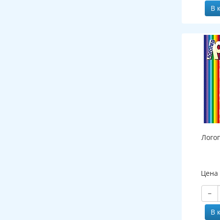
В 
Лого
Цена
−
В 