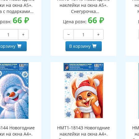
ки на окна А5+.
наклейки на окна А5+.
н
а с подарками
Снегурочка
оронние, видны с
66
₽
(двухсторонние, видны с
66
₽
(дв
 розн:
Цена розн:
еих сторон,
обеих сторон,
горазовые)
многоразовые)
+
−
+
корзину
В корзину
144 Новогодние
НМТ1-18143 Новогодние
НМ
ки на окна А4+.
наклейки на окна А4+.
н