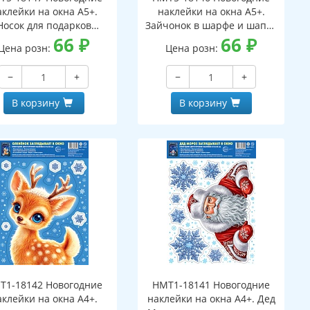
аклейки на окна А5+.
наклейки на окна А5+.
Носок для подарков
Зайчонок в шарфе и шапке
ухсторонние, видны с
66
₽
(двухсторонние, видны с
66
₽
Цена розн:
Цена розн:
обеих сторон,
обеих сторон,
многоразовые)
многоразовые)
−
+
−
+
В корзину
В корзину
Т1-18142 Новогодние
НМТ1-18141 Новогодние
аклейки на окна А4+.
наклейки на окна А4+. Дед