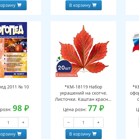
корзину
В корзину
пед 2011 № 10
*КМ-18119 Набор
*К
украшений на скотче.
офо
Листочки. Каштан красно-
98
₽
оранжевый (10 шт. в
77
₽
д
 розн:
Цена розн:
Ц
наборе, двухсторонний,
ф
ВД-лак)
+
−
+
корзину
В корзину