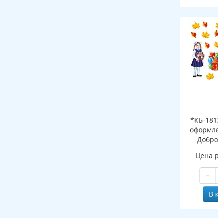
*КБ-181
оформле
Добро
школ
Цена 
−
В 