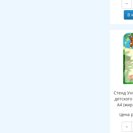
−
клапаном
В 
Стенд Ун
детского
А4 (жир
Цена 
−