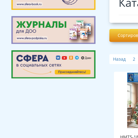
Кат
Сортиров
Назад
2
НМТ5-18