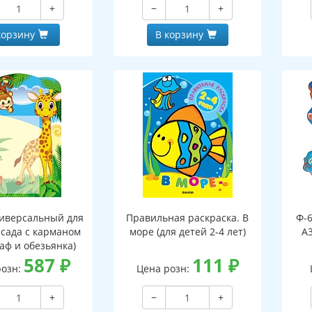
+
−
+
, двухсторонний,
клапаном, двухсторонний,
ВД-лак)
ВД-лак)
корзину
В корзину
иверсальный для
Правильная раскраска. В
Ф-
 сада с карманом
море (для детей 2-4 лет)
А3
аф и обезьянка)
587
₽
111
₽
розн:
Цена розн:
+
−
+