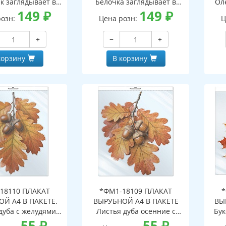
к заглядывает в
Белочка заглядывает в
Ол
двухсторонние,
149
₽
окно (двухсторонние,
149
₽
о
розн:
Цена розн:
Ц
с обеих сторон,
видны с обеих сторон,
в
горазовые)
многоразовые)
+
−
+
корзину
В корзину
18110 ПЛАКАТ
*ФМ1-18109 ПЛАКАТ
*
Й А4 В ПАКЕТЕ.
ВЫРУБНОЙ А4 В ПАКЕТЕ
ВЫ
дуба с желудями
Листья дуба осенние с
Бук
сенние (в
55
₽
желудями (в
55
₽
инд