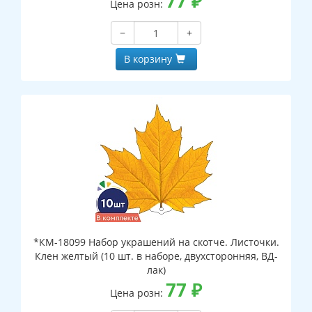
77
₽
Цена розн:
−
+
В корзину
*КМ-18099 Набор украшений на скотче. Листочки.
Клен желтый (10 шт. в наборе, двухсторонняя, ВД-
лак)
77
₽
Цена розн: