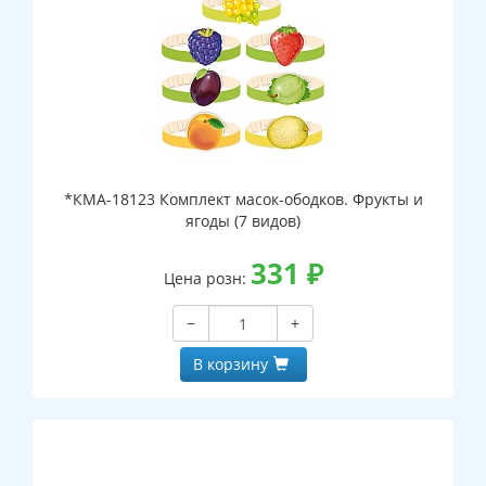
*КМА-18123 Комплект масок-ободков. Фрукты и
ягоды (7 видов)
331
₽
Цена розн:
−
+
В корзину