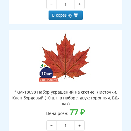
−
+
В корзину
*КМ-18098 Набор украшений на скотче. Листочки.
Клен бордовый (10 шт. в наборе, двухсторонняя, ВД-
лак)
77
₽
Цена розн:
−
+