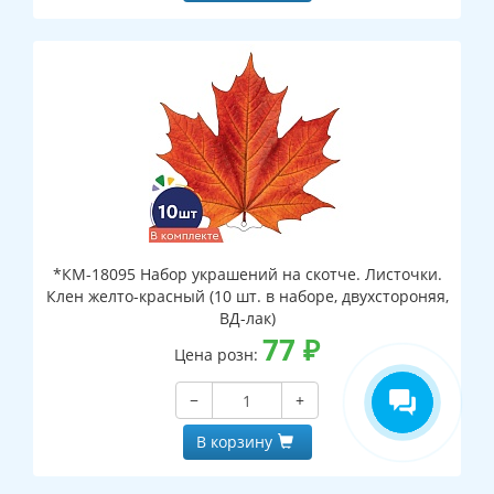
*КМ-18095 Набор украшений на скотче. Листочки.
Клен желто-красный (10 шт. в наборе, двухстороняя,
ВД-лак)
77
₽
Цена розн:
−
+
В корзину