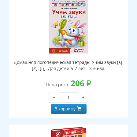
Домашняя логопедическая тетрадь: Учим звуки [з],
[з’], [ц]. Для детей 5-7 лет - 3-е изд.
206
₽
Цена розн:
−
+
В корзину