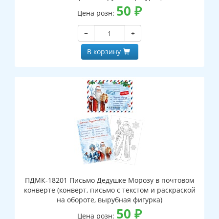
50
₽
Цена розн:
−
+
В корзину
ПДМК-18201 Письмо Дедушке Морозу в почтовом
конверте (конверт, письмо с текстом и раскраской
на обороте, вырубная фигурка)
50
₽
Цена розн: