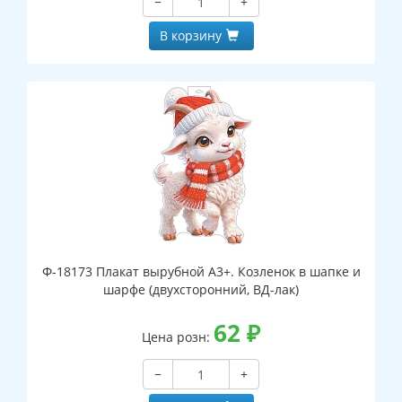
−
+
В корзину
Ф-18173 Плакат вырубной А3+. Козленок в шапке и
шарфе (двухсторонний, ВД-лак)
62
₽
Цена розн:
−
+