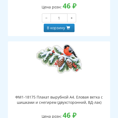
46
₽
Цена розн:
−
+
В корзину
ФМ1-18175 Плакат вырубной А4. Еловая ветка с
шишками и снегирем (двухсторонний, ВД-лак)
46
₽
Цена розн: