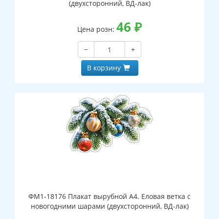
(двухсторонний, ВД-лак)
46
₽
Цена розн:
−
+
В корзину
ФМ1-18176 Плакат вырубной А4. Еловая ветка с
новогодними шарами (двухсторонний, ВД-лак)