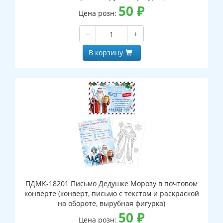
50
₽
Цена розн:
−
+
В корзину
ПДМК-18201 Письмо Дедушке Морозу в почтовом
конверте (конверт, письмо с текстом и раскраской
на обороте, вырубная фигурка)
50
₽
Цена розн: