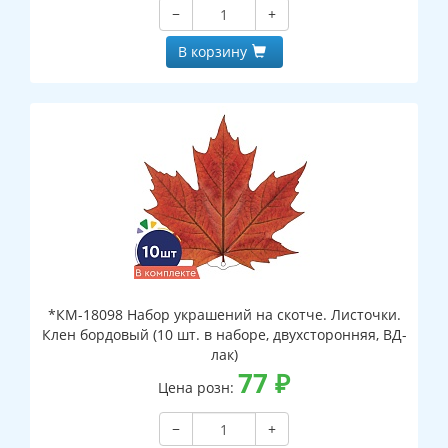
−
+
В корзину
*КМ-18098 Набор украшений на скотче. Листочки.
Клен бордовый (10 шт. в наборе, двухсторонняя, ВД-
лак)
77
₽
Цена розн:
−
+