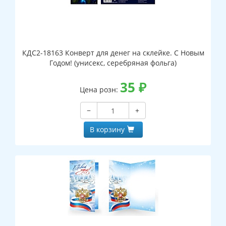
КДС2-18163 Конверт для денег на склейке. С Новым
Годом! (унисекс, серебряная фольга)
35
₽
Цена розн:
−
+
В корзину