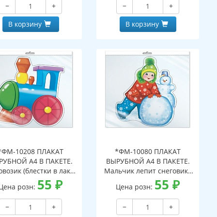
−
+
−
+
В корзину
В корзину
*ФМ-10208 ПЛАКАТ
*ФМ-10080 ПЛАКАТ
РУБНОЙ А4 В ПАКЕТЕ.
ВЫРУБНОЙ А4 В ПАКЕТЕ.
возик (блестки в лаке,
Мальчик лепит снеговика
в индивидуальной
55
₽
(блестки в лаке, в
55
₽
Цена розн:
Цена розн:
ковке, с европодвесом
индивидуальной упаковке,
 клеевым клапаном)
с европодвесом и клеевым
−
+
−
+
клапаном)