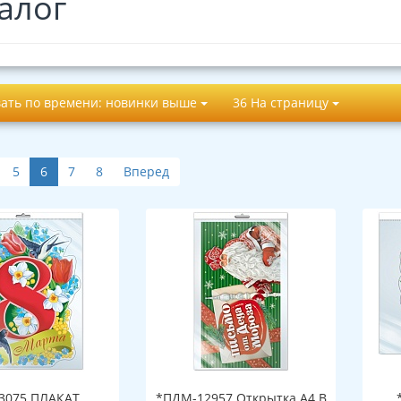
алог
ать по времени: новинки выше
36 На страницу
5
6
7
8
Вперед
3075 ПЛАКАТ
*ПДМ-12957 Открытка А4 В