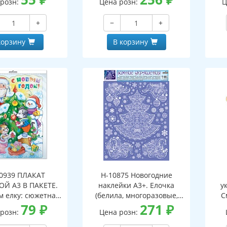
 розн:
Цена розн:
Ц
омплекте)
сторон)
мн
+
−
+
инд
евр
корзину
В корзину
0939 ПЛАКАТ
Н-10875 Новогодние
Й А3 В ПАКЕТЕ.
наклейки А3+. Елочка
у
 елку: сюжетная
(белила, многоразовые,
С
а (с блестками в
79
₽
видны с обеих сторон)
271
₽
 розн:
Цена розн:
альной упаковке
двесом и клеевым