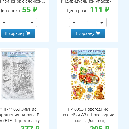
нгвиненок с елочкой
индивидуальной упаковке,
(блестки в лаке, в
55
₽
с европодвесом и клеевым
111
₽
Цена розн:
Цена розн:
ивидуальной упаковке,
клапаном)
вроподвесом и клеевым
−
+
−
+
клапаном)
В корзину
В корзину
*НГ-11059 Зимние
Н-10963 Новогодние
крашения на окна В
наклейки А3+. Новогодние
АКЕТЕ. Терем в лесу
сюжеты (блестки)
ребряная голография,
277
₽
205
₽