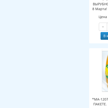
ВЫРУБНО
8 Марта! 
индивиду
Цена
с европо
к
−
В 
*МА-1207
ПАКЕТЕ.