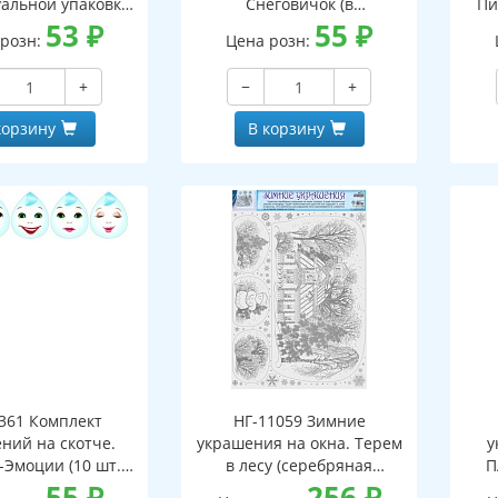
альной упаковке,
Снеговичок (в
Пи
двесом и клеевым
53
₽
индивидуальной упаковке
55
₽
 розн:
Цена розн:
лапаном)
с европодвесом и клеевым
инд
клапаном)
с е
+
−
+
корзину
В корзину
361 Комплект
НГ-11059 Зимние
ний на скотче.
украшения на окна. Терем
у
-Эмоции (10 шт. 5
в лесу (серебряная
П
 по 2 штуки в
55
₽
голография, видны с обеих
256
₽
(се