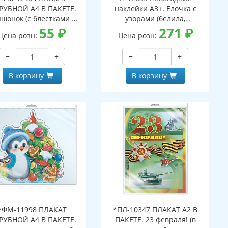
РУБНОЙ А4 В ПАКЕТЕ.
наклейки А3+. Елочка с
шонок (с блестками в
узорами (белила,
ивидуальной упаковке
55
₽
многоразовые, видны с
271
₽
Цена розн:
Цена розн:
вроподвесом и клеевым
обеих сторон)
клапаном)
−
+
−
+
В корзину
В корзину
*ФМ-11998 ПЛАКАТ
*ПЛ-10347 ПЛАКАТ А2 В
РУБНОЙ А4 В ПАКЕТЕ.
ПАКЕТЕ. 23 февраля! (в