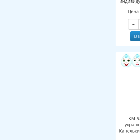
индивиду
с европо
Цена
к
−
В 
КМ-9
украше
Капельки
видов