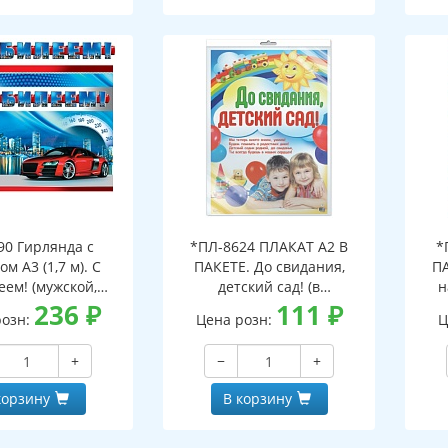
90 Гирлянда с
*ПЛ-8624 ПЛАКАТ А2 В
*
ом А3 (1,7 м). С
ПАКЕТЕ. До свидания,
ПА
ем! (мужской,
детский сад! (в
н
стки в лаке)
236
₽
индивидуальной упаковке,
111
₽
инд
розн:
Цена розн:
Ц
с европодвесом и клеевым
с е
клапаном)
+
−
+
корзину
В корзину