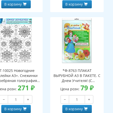
В корзину
В корзину
Г-10025 Новогодние
*Ф-8763 ПЛАКАТ
клейки А3+. Снежинки
ВЫРУБНОЙ А3 В ПАКЕТЕ. С
ребряная голография,
Днем Учителя! (С
огоразовые, видны с
271
₽
блестками в
79
₽
ена розн:
Цена розн:
обеих сторон)
индивидуальной упаковке
с европодвесом и клеевым
−
+
−
+
клапаном)
В корзину
В корзину