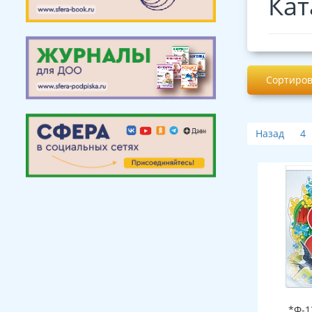
Кат
Сортиров
Назад
4
*Ф-1