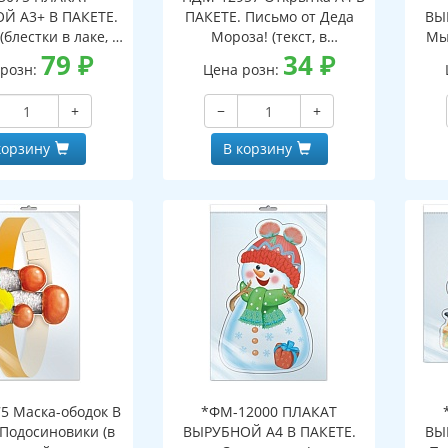
Й А3+ В ПАКЕТЕ.
ПАКЕТЕ. Письмо от Деда
ВЫ
(блестки в лаке, в
Мороза! (текст, в
Мы
альной упаковке,
79
₽
индивидуальной упаковке,
34
₽
инд
 розн:
Цена розн:
двесом и клеевым
с европодвесом и клеевым
с е
лапаном)
клапаном)
+
−
+
корзину
В корзину
5 Маска-ободок В
*ФМ-12000 ПЛАКАТ
 Подосиновики (в
ВЫРУБНОЙ А4 В ПАКЕТЕ.
ВЫ