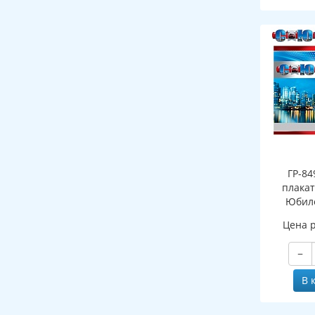
ГР-84
плакат
Юбиле
бле
Цена 
−
В 