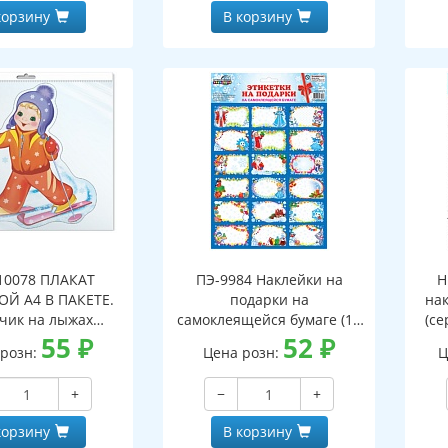
корзину
В корзину
10078 ПЛАКАТ
ПЭ-9984 Наклейки на
Н
Й А4 В ПАКЕТЕ.
подарки на
на
чик на лыжах
самоклеящейся бумаге (18
(се
блестки, в
55
₽
шт. на листе, наклейки
52
₽
мн
 розн:
Цена розн:
Ц
альной упаковке,
62х40 мм)
двесом и клеевым
+
−
+
лапаном)
корзину
В корзину