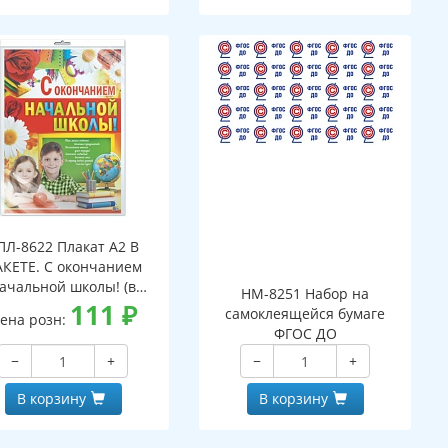
ПЛ-8622 Плакат А2 В
КЕТЕ. С окончанием
ачальной школы! (в
НМ-8251 Набор на
ивидуальной упаковке,
111
₽
самоклеящейся бумаге
ена розн:
вроподвесом и клеевым
ФГОС ДО
клапаном)
−
+
−
+
В корзину
В корзину