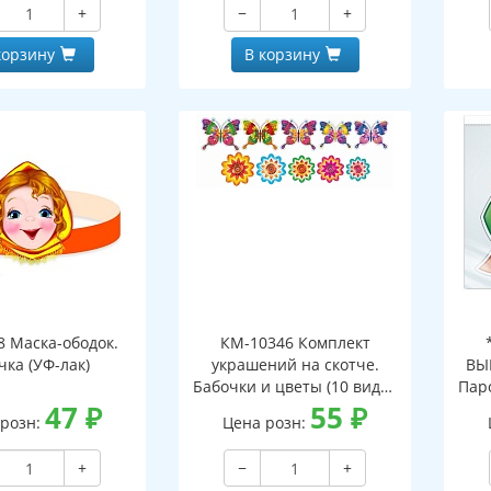
+
−
+
лапаном)
корзину
В корзину
8 Маска-ободок.
КМ-10346 Комплект
чка (УФ-лак)
украшений на скотче.
ВЫ
Бабочки и цветы (10 видов
Паро
47
₽
в комплекте)
55
₽
 розн:
Цена розн:
упа
и
+
−
+