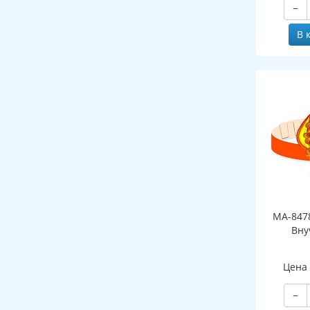
−
к
В 
МА-847
Вну
Цена
−