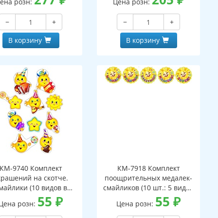
ена розн:
Цена розн:
огоразовые, видны с
обеих сторон, в
−
+
−
+
ивидуальном пакете, с
оподвесом и клеевым
В корзину
В корзину
клапаном)
КМ-9740 Комплект
КМ-7918 Комплект
крашений на скотче.
поощрительных медалек-
майлики (10 видов в
смайликов (10 шт.: 5 видов
комплекте)
55
₽
по 2 шт.)
55
₽
Цена розн:
Цена розн: