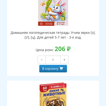
Домашняя логопедическая тетрадь: Учим звуки [з],
[з’], [ц]. Для детей 5-7 лет - 3-е изд.
206
₽
Цена розн:
−
+
В корзину