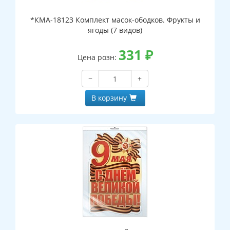
*КМА-18123 Комплект масок-ободков. Фрукты и
ягоды (7 видов)
331
₽
Цена розн:
−
+
В корзину