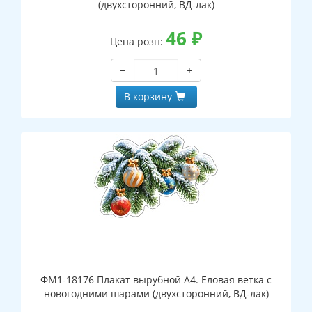
(двухсторонний, ВД-лак)
46
₽
Цена розн:
−
+
В корзину
ФМ1-18176 Плакат вырубной А4. Еловая ветка с
новогодними шарами (двухсторонний, ВД-лак)