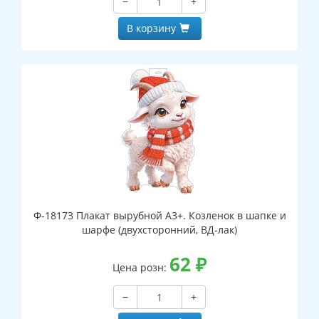
−
+
В корзину
Ф-18173 Плакат вырубной А3+. Козленок в шапке и
шарфе (двухсторонний, ВД-лак)
62
₽
Цена розн:
−
+