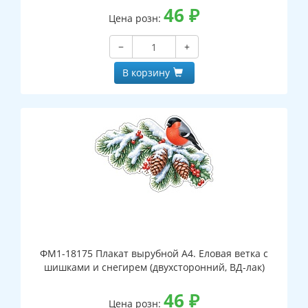
46
₽
Цена розн:
−
+
В корзину
ФМ1-18175 Плакат вырубной А4. Еловая ветка с
шишками и снегирем (двухсторонний, ВД-лак)
46
₽
Цена розн: