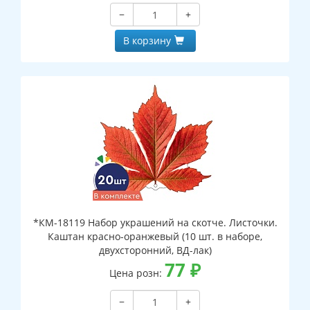
−
+
В корзину
*КМ-18119 Набор украшений на скотче. Листочки.
Каштан красно-оранжевый (10 шт. в наборе,
двухсторонний, ВД-лак)
77
₽
Цена розн:
−
+