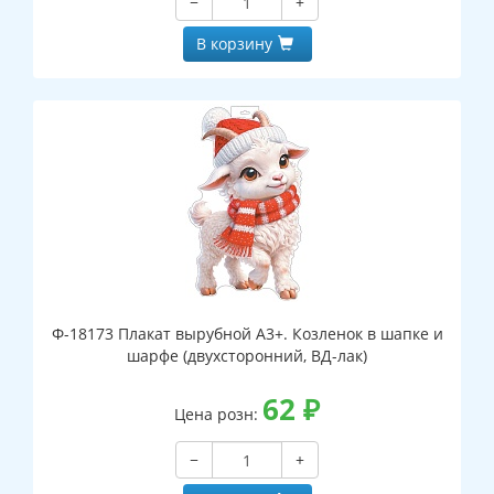
−
+
В корзину
Ф-18173 Плакат вырубной А3+. Козленок в шапке и
шарфе (двухсторонний, ВД-лак)
62
₽
Цена розн:
−
+