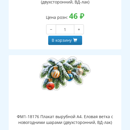
(двухсторонний, ВД-лак)
46
₽
Цена розн:
−
+
В корзину
ФМ1-18176 Плакат вырубной А4. Еловая ветка с
новогодними шарами (двухсторонний, ВД-лак)