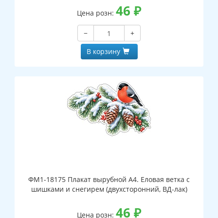
46
₽
Цена розн:
−
+
В корзину
ФМ1-18175 Плакат вырубной А4. Еловая ветка с
шишками и снегирем (двухсторонний, ВД-лак)
46
₽
Цена розн: