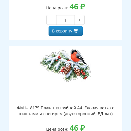
46
₽
Цена розн:
−
+
В корзину
ФМ1-18175 Плакат вырубной А4. Еловая ветка с
шишками и снегирем (двухсторонний, ВД-лак)
46
₽
Цена розн: