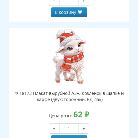
−
+
В корзину
Ф-18173 Плакат вырубной А3+. Козленок в шапке и
шарфе (двухсторонний, ВД-лак)
62
₽
Цена розн:
−
+