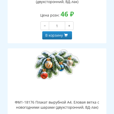
(двухсторонний, ВД-лак)
46
₽
Цена розн:
−
+
В корзину
ФМ1-18176 Плакат вырубной А4. Еловая ветка с
новогодними шарами (двухсторонний, ВД-лак)