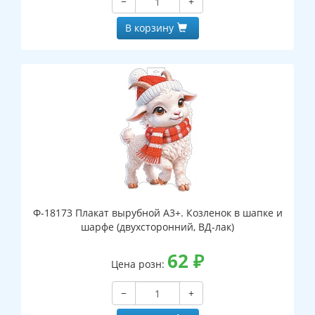
−
+
В корзину
Ф-18173 Плакат вырубной А3+. Козленок в шапке и
шарфе (двухсторонний, ВД-лак)
62
₽
Цена розн:
−
+