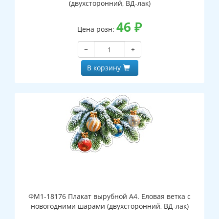
(двухсторонний, ВД-лак)
46
₽
Цена розн:
−
+
В корзину
ФМ1-18176 Плакат вырубной А4. Еловая ветка с
новогодними шарами (двухсторонний, ВД-лак)