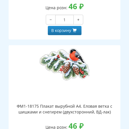
46
₽
Цена розн:
−
+
В корзину
ФМ1-18175 Плакат вырубной А4. Еловая ветка с
шишками и снегирем (двухсторонний, ВД-лак)
46
₽
Цена розн: