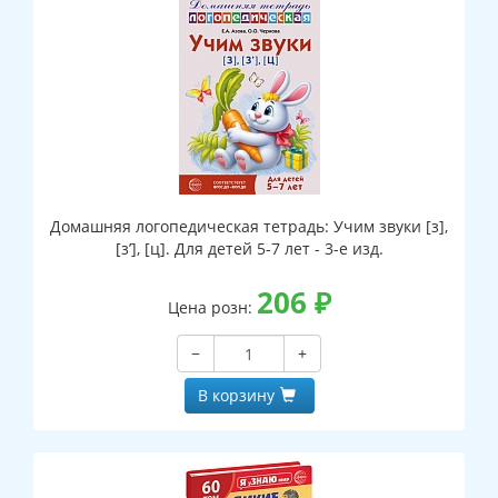
Домашняя логопедическая тетрадь: Учим звуки [з],
[з’], [ц]. Для детей 5-7 лет - 3-е изд.
206
₽
Цена розн:
−
+
В корзину