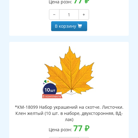
77
₽
Цена розн:
−
+
В корзину
*КМ-18099 Набор украшений на скотче. Листочки.
Клен желтый (10 шт. в наборе, двухсторонняя, ВД-
лак)
77
₽
Цена розн: