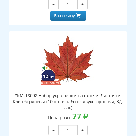
−
+
В корзину
*КМ-18098 Набор украшений на скотче. Листочки.
Клен бордовый (10 шт. в наборе, двухсторонняя, ВД-
лак)
77
₽
Цена розн:
−
+