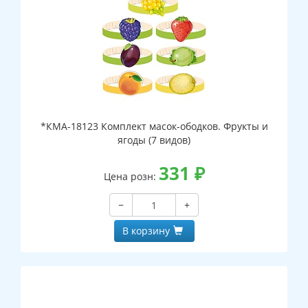
*КМА-18123 Комплект масок-ободков. Фрукты и
ягоды (7 видов)
331
₽
Цена розн:
−
+
В корзину