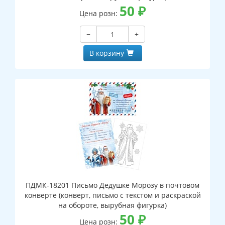
50
₽
Цена розн:
−
+
В корзину
ПДМК-18201 Письмо Дедушке Морозу в почтовом
конверте (конверт, письмо с текстом и раскраской
на обороте, вырубная фигурка)
50
₽
Цена розн: