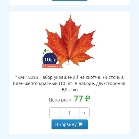
*КМ-18095 Набор украшений на скотче. Листочки.
Клен желто-красный (10 шт. в наборе, двухстороняя,
ВД-лак)
77
₽
Цена розн:
−
+
В корзину