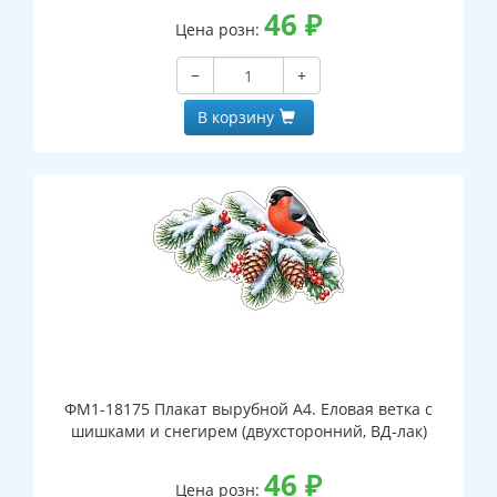
46
₽
Цена розн:
−
+
В корзину
ФМ1-18175 Плакат вырубной А4. Еловая ветка с
шишками и снегирем (двухсторонний, ВД-лак)
46
₽
Цена розн: