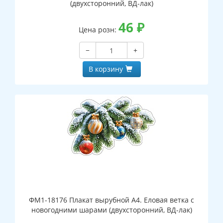
(двухсторонний, ВД-лак)
46
₽
Цена розн:
−
+
В корзину
ФМ1-18176 Плакат вырубной А4. Еловая ветка с
новогодними шарами (двухсторонний, ВД-лак)