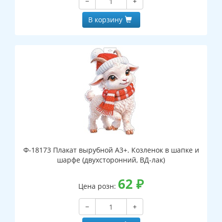
−
+
В корзину
Ф-18173 Плакат вырубной А3+. Козленок в шапке и
шарфе (двухсторонний, ВД-лак)
62
₽
Цена розн:
−
+