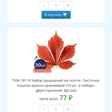
−
+
В корзину
*КМ-18119 Набор украшений на скотче. Листочки.
Каштан красно-оранжевый (10 шт. в наборе,
двухсторонний, ВД-лак)
77
₽
Цена розн:
−
+