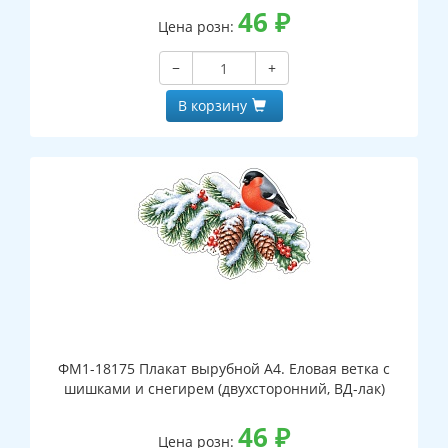
46
₽
Цена розн:
−
+
В корзину
ФМ1-18175 Плакат вырубной А4. Еловая ветка с
шишками и снегирем (двухсторонний, ВД-лак)
46
₽
Цена розн: