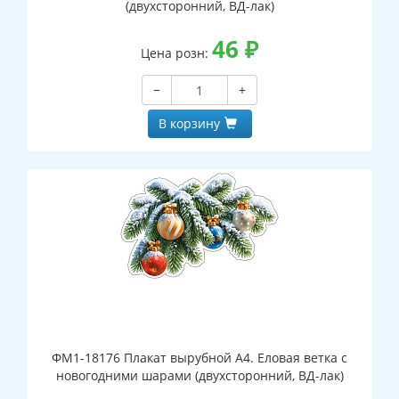
(двухсторонний, ВД-лак)
46
₽
Цена розн:
−
+
В корзину
ФМ1-18176 Плакат вырубной А4. Еловая ветка с
новогодними шарами (двухсторонний, ВД-лак)