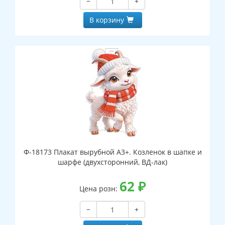
−
+
В корзину
Ф-18173 Плакат вырубной А3+. Козленок в шапке и
шарфе (двухсторонний, ВД-лак)
62
₽
Цена розн:
−
+