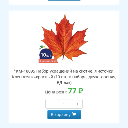
*КМ-18095 Набор украшений на скотче. Листочки.
Клен желто-красный (10 шт. в наборе, двухстороняя,
ВД-лак)
77
₽
Цена розн:
−
+
В корзину