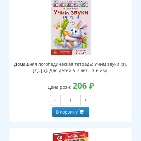
Домашняя логопедическая тетрадь: Учим звуки [з],
[з’], [ц]. Для детей 5-7 лет - 3-е изд.
206
₽
Цена розн:
−
+
В корзину