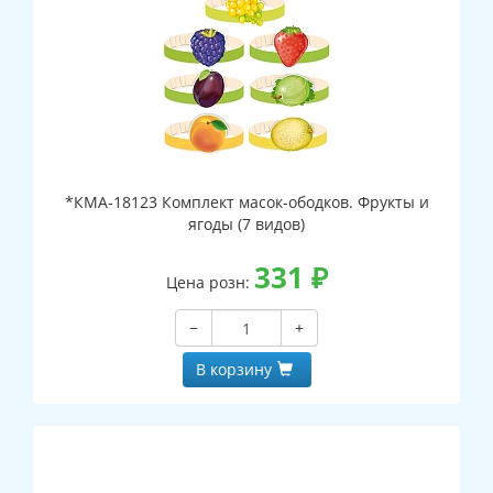
*КМА-18123 Комплект масок-ободков. Фрукты и
ягоды (7 видов)
331
₽
Цена розн:
−
+
В корзину