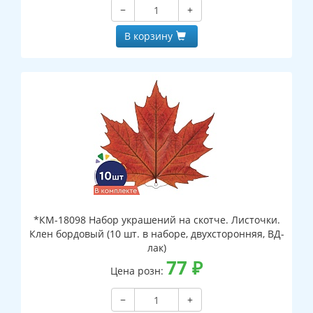
−
+
В корзину
*КМ-18098 Набор украшений на скотче. Листочки.
Клен бордовый (10 шт. в наборе, двухсторонняя, ВД-
лак)
77
₽
Цена розн:
−
+