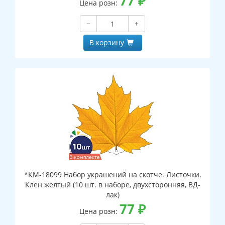
77
₽
Цена розн:
−
+
В корзину
*КМ-18099 Набор украшений на скотче. Листочки.
Клен желтый (10 шт. в наборе, двухсторонняя, ВД-
лак)
77
₽
Цена розн: