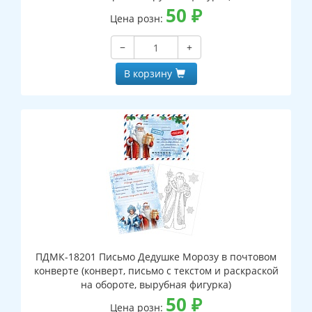
50
₽
Цена розн:
−
+
В корзину
ПДМК-18201 Письмо Дедушке Морозу в почтовом
конверте (конверт, письмо с текстом и раскраской
на обороте, вырубная фигурка)
50
₽
Цена розн: