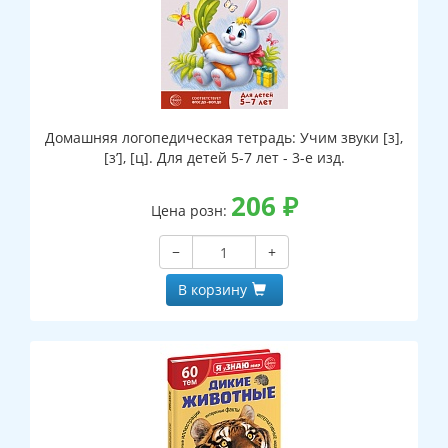
Домашняя логопедическая тетрадь: Учим звуки [з],
[з’], [ц]. Для детей 5-7 лет - 3-е изд.
206
₽
Цена розн:
−
+
В корзину