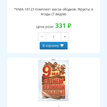
*КМА-18123 Комплект масок-ободков. Фрукты и
ягоды (7 видов)
331
₽
Цена розн:
−
+
В корзину