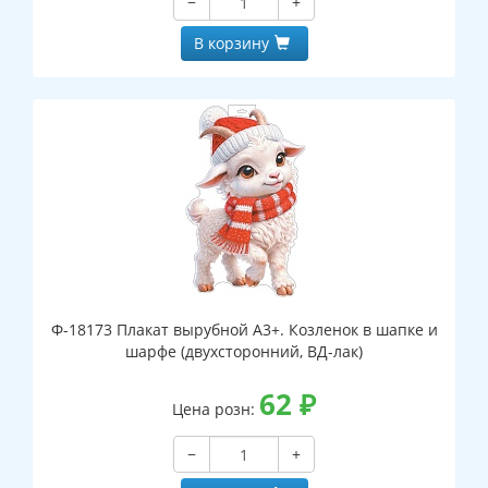
−
+
В корзину
Ф-18173 Плакат вырубной А3+. Козленок в шапке и
шарфе (двухсторонний, ВД-лак)
62
₽
Цена розн:
−
+