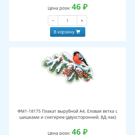
46
₽
Цена розн:
−
+
В корзину
ФМ1-18175 Плакат вырубной А4. Еловая ветка с
шишками и снегирем (двухсторонний, ВД-лак)
46
₽
Цена розн: