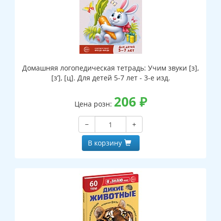
Домашняя логопедическая тетрадь: Учим звуки [з],
[з’], [ц]. Для детей 5-7 лет - 3-е изд.
206
₽
Цена розн:
−
+
В корзину