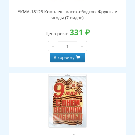
*КМА-18123 Комплект масок-ободков. Фрукты и
ягоды (7 видов)
331
₽
Цена розн:
−
+
В корзину