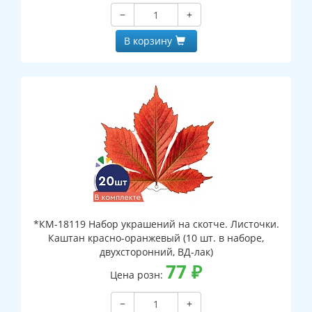
−
+
В корзину
*КМ-18119 Набор украшений на скотче. Листочки.
Каштан красно-оранжевый (10 шт. в наборе,
двухсторонний, ВД-лак)
77
₽
Цена розн:
−
+